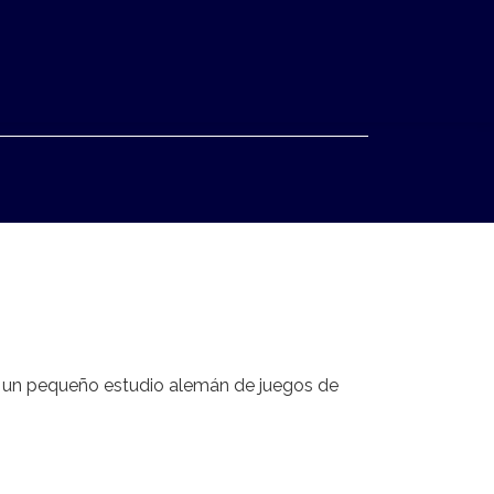
ue un pequeño estudio alemán de juegos de