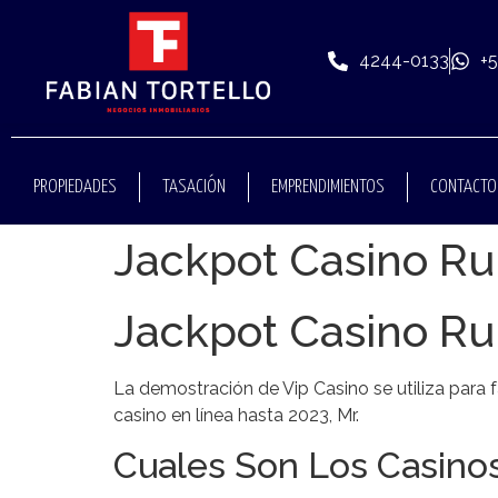
4244-0133
+
PROPIEDADES
TASACIÓN
EMPRENDIMIENTOS
CONTACTO
Jackpot Casino Ru
Jackpot Casino Ru
La demostración de Vip Casino se utiliza para 
casino en línea hasta 2023, Mr.
Cuales Son Los Casin