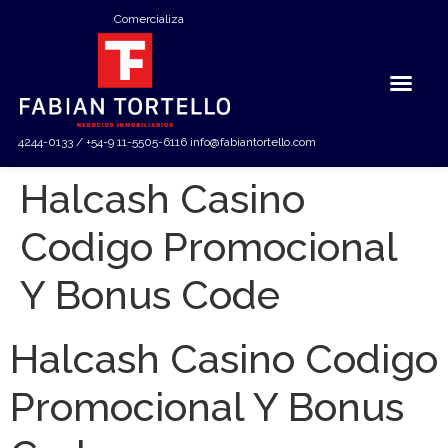
Comercializa
4244-0133 / +54-9 11-5505-6116
info@fabiantortello.com
Halcash Casino
Codigo Promocional
Y Bonus Code
Halcash Casino Codigo
Promocional Y Bonus