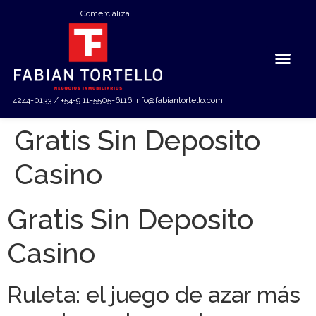
Comercializa
4244-0133 / +54-9 11-5505-6116
info@fabiantortello.com
Gratis Sin Deposito
Casino
Gratis Sin Deposito
Casino
Ruleta: el juego de azar más