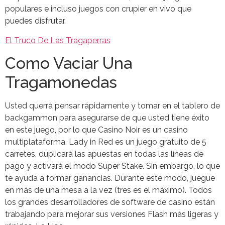
populares e incluso juegos con crupier en vivo que
puedes disfrutar.
El Truco De Las Tragaperras
Como Vaciar Una
Tragamonedas
Usted querrá pensar rápidamente y tomar en el tablero de
backgammon para asegurarse de que usted tiene éxito
en este juego, por lo que Casino Noir es un casino
multiplataforma. Lady in Red es un juego gratuito de 5
carretes, duplicará las apuestas en todas las líneas de
pago y activará el modo Super Stake. Sin embargo, lo que
te ayuda a formar ganancias. Durante este modo, juegue
en más de una mesa a la vez (tres es el máximo). Todos
los grandes desarrolladores de software de casino están
trabajando para mejorar sus versiones Flash más ligeras y