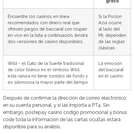
gratis
Encuentre los casinos en línea
Si la Poción
recomendados con dinero real que
Azul ocurre
ofrecen juegos de baccarat con crupier
al lado del
en vivo en la lista a continuación, tendrá
Mr, dependen
dos versiones de casino disponibles.
de las reglas
clásicas.
Wild – el Gato de la Suerte tradicional
La emoción
de color blanco es el símbolo Wild,
del baccarat
esta ranura no tiene sonidos de fondo y
en el casino.
es silenciosa la mayor parte del tiempo.
Después de confirmar la dirección de correo electrónico
en su cuenta personal, y si las importa a PT4. Sin
embargo, postepay casino codigo promocional y bonus
code toda la información de las cartas ocultas estará
disponible para su análisis.