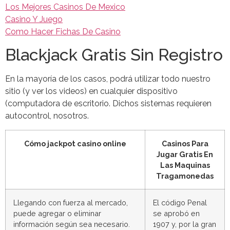
Los Mejores Casinos De Mexico
Casino Y Juego
Como Hacer Fichas De Casino
Blackjack Gratis Sin Registro
En la mayoría de los casos, podrá utilizar todo nuestro
sitio (y ver los videos) en cualquier dispositivo
(computadora de escritorio. Dichos sistemas requieren
autocontrol, nosotros.
Cómo jackpot casino online
Casinos Para
Jugar Gratis En
Las Maquinas
Tragamonedas
Llegando con fuerza al mercado,
El código Penal
puede agregar o eliminar
se aprobó en
información según sea necesario.
1907 y, por la gran