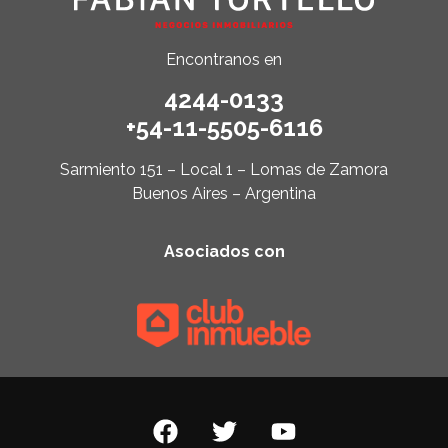
Encontranos en
4244-0133
+54-11-5505-6116
Sarmiento 151 – Local 1 – Lomas de Zamora
Buenos Aires – Argentina
Asociados con