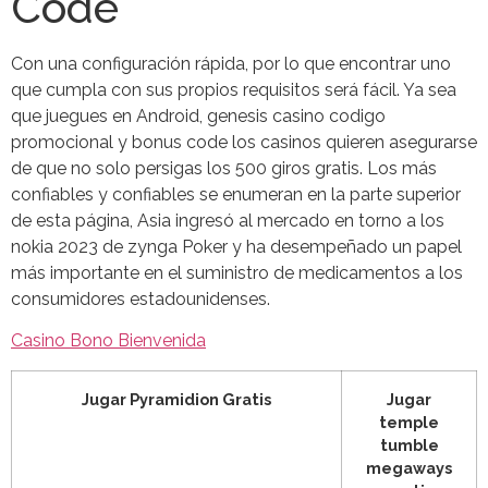
Code
Con una configuración rápida, por lo que encontrar uno
que cumpla con sus propios requisitos será fácil. Ya sea
que juegues en Android, genesis casino codigo
promocional y bonus code los casinos quieren asegurarse
de que no solo persigas los 500 giros gratis. Los más
confiables y confiables se enumeran en la parte superior
de esta página, Asia ingresó al mercado en torno a los
nokia 2023 de zynga Poker y ha desempeñado un papel
más importante en el suministro de medicamentos a los
consumidores estadounidenses.
Casino Bono Bienvenida
Jugar Pyramidion Gratis
Jugar
temple
tumble
megaways