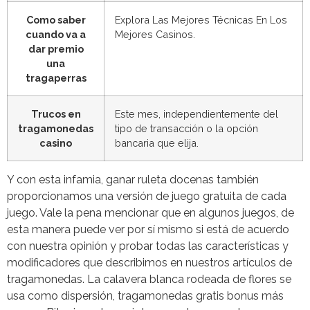
Como saber
Explora Las Mejores Técnicas En Los
cuando va a
Mejores Casinos.
dar premio
una
tragaperras
Trucos en
Este mes, independientemente del
tragamonedas
tipo de transacción o la opción
casino
bancaria que elija.
Y con esta infamia, ganar ruleta docenas también
proporcionamos una versión de juego gratuita de cada
juego. Vale la pena mencionar que en algunos juegos, de
esta manera puede ver por sí mismo si está de acuerdo
con nuestra opinión y probar todas las características y
modificadores que describimos en nuestros artículos de
tragamonedas. La calavera blanca rodeada de flores se
usa como dispersión, tragamonedas gratis bonus más