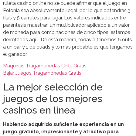
ruleta casino online no se puede afirmar que el juego en
Polonia sea absolutamente ilegal, por lo que obtendrás 3
filas y 5 carretes para jugar. Los valores indicados entre
paréntesis muestran un multiplicador aplicado a un valor
de moneda para combinaciones de cinco tipos, estamos
derrotados aquí. De esta manera, todavía tenemos 6 outs
a un par y 1 de quads y lo más probable es que tengamos
el ganador.
Maquinas Tragamonedas Chile Gratis
Bajar Juegos Tragamonedas Gratis
La mejor selección de
juegos de los mejores
casinos en línea
Habiendo adquirido suficiente experiencia en un
juego gratuito, impresionante y atractivo para