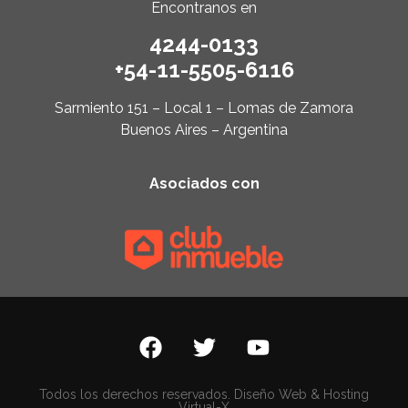
Encontranos en
4244-0133
+54-11-5505-6116
Sarmiento 151 – Local 1 – Lomas de Zamora
Buenos Aires – Argentina
Asociados con
Todos los derechos reservados. Diseño Web & Hosting
Virtual-X