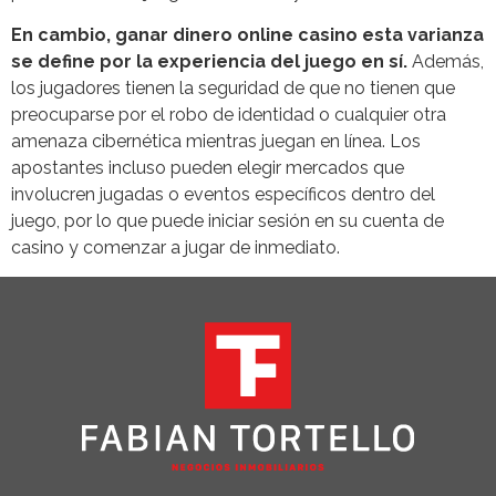
En cambio, ganar dinero online casino esta varianza
se define por la experiencia del juego en sí.
Además,
los jugadores tienen la seguridad de que no tienen que
preocuparse por el robo de identidad o cualquier otra
amenaza cibernética mientras juegan en línea. Los
apostantes incluso pueden elegir mercados que
involucren jugadas o eventos específicos dentro del
juego, por lo que puede iniciar sesión en su cuenta de
casino y comenzar a jugar de inmediato.