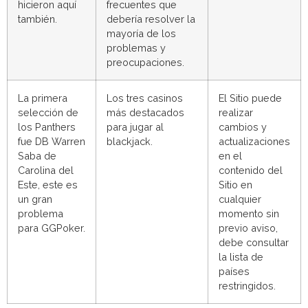
hicieron aquí
frecuentes que
también.
debería resolver la
mayoría de los
problemas y
preocupaciones.
La primera
Los tres casinos
El Sitio puede
selección de
más destacados
realizar
los Panthers
para jugar al
cambios y
fue DB Warren
blackjack.
actualizaciones
Saba de
en el
Carolina del
contenido del
Este, este es
Sitio en
un gran
cualquier
problema
momento sin
para GGPoker.
previo aviso,
debe consultar
la lista de
países
restringidos.