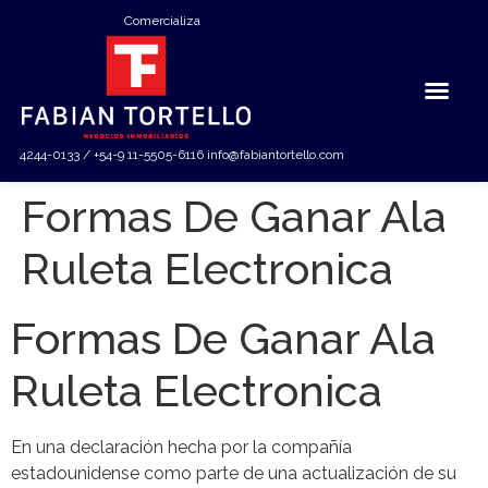
Comercializa
4244-0133 / +54-9 11-5505-6116
info@fabiantortello.com
Formas De Ganar Ala
Ruleta Electronica
Formas De Ganar Ala
Ruleta Electronica
En una declaración hecha por la compañía
estadounidense como parte de una actualización de su