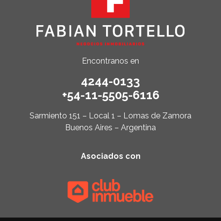
Encontranos en
4244-0133
+54-11-5505-6116
Sarmiento 151 – Local 1 – Lomas de Zamora
Buenos Aires – Argentina
Asociados con