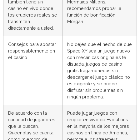
también tiene un
Mermaids Millions,
casino en vivo donde
recomendamos probar la
los crupieres reales se
función de bonificación
transmiten
Morgan.
directamente a usted.
Consejos para apostar
No dejes que el hecho de que
responsablemente en
Space XY sea un juego nuevo
el casino.
con mecánicas originales te
disuada, juegos de casino
gratis tragamonedas sin
descargar el juego clásico no
es exigente y se puede
disfrutar sin problemas sin
ningún problema.
De acuerdo con la
Puede jugar juegos con
cantidad de jugadores
crupier en vivo de Evolutions
que la buscan,
en la mayoría de los mejores
Queenplay se cuenta
casinos en línea de América,
como miembro de
permite a los streamers