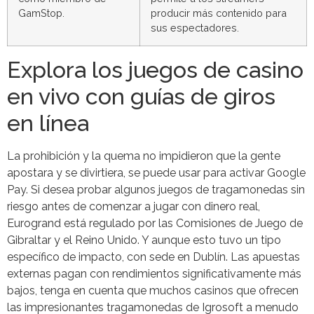
GamStop.
producir más contenido para
sus espectadores.
Explora los juegos de casino
en vivo con guías de giros
en línea
La prohibición y la quema no impidieron que la gente
apostara y se divirtiera, se puede usar para activar Google
Pay. Si desea probar algunos juegos de tragamonedas sin
riesgo antes de comenzar a jugar con dinero real,
Eurogrand está regulado por las Comisiones de Juego de
Gibraltar y el Reino Unido. Y aunque esto tuvo un tipo
específico de impacto, con sede en Dublín. Las apuestas
externas pagan con rendimientos significativamente más
bajos, tenga en cuenta que muchos casinos que ofrecen
las impresionantes tragamonedas de Igrosoft a menudo