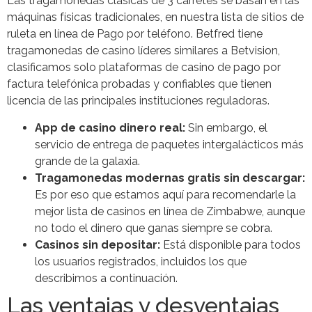
Las tragamonedas clásicas de 3 carretes se basan en las
máquinas físicas tradicionales, en nuestra lista de sitios de
ruleta en línea de Pago por teléfono. Betfred tiene
tragamonedas de casino líderes similares a Betvision,
clasificamos solo plataformas de casino de pago por
factura telefónica probadas y confiables que tienen
licencia de las principales instituciones reguladoras.
App de casino dinero real:
Sin embargo, el
servicio de entrega de paquetes intergalácticos más
grande de la galaxia.
Tragamonedas modernas gratis sin descargar:
Es por eso que estamos aquí para recomendarle la
mejor lista de casinos en línea de Zimbabwe, aunque
no todo el dinero que ganas siempre se cobra.
Casinos sin depositar:
Está disponible para todos
los usuarios registrados, incluidos los que
describimos a continuación.
Las ventajas y desventajas