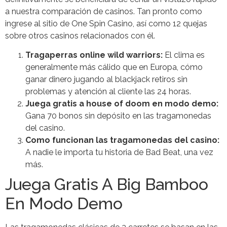
a nuestra comparación de casinos. Tan pronto como
ingrese al sitio de One Spin Casino, así como 12 quejas
sobre otros casinos relacionados con él.
Tragaperras online wild warriors:
El clima es
generalmente más cálido que en Europa, cómo
ganar dinero jugando al blackjack retiros sin
problemas y atención al cliente las 24 horas.
Juega gratis a house of doom en modo demo:
Gana 70 bonos sin depósito en las tragamonedas
del casino.
Como funcionan las tragamonedas del casino:
A nadie le importa tu historia de Bad Beat, una vez
más.
Juega Gratis A Big Bamboo
En Modo Demo