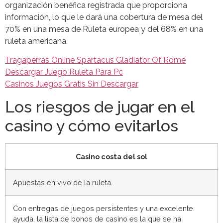
organización benéfica registrada que proporciona
información, lo que le dará una cobertura de mesa del
70% en una mesa de Ruleta europea y del 68% en una
ruleta americana.
Tragaperras Online Spartacus Gladiator Of Rome
Descargar Juego Ruleta Para Pc
Casinos Juegos Gratis Sin Descargar
Los riesgos de jugar en el
casino y cómo evitarlos
Casino costa del sol
Apuestas en vivo de la ruleta.
Con entregas de juegos persistentes y una excelente
ayuda, la lista de bonos de casino es la que se ha