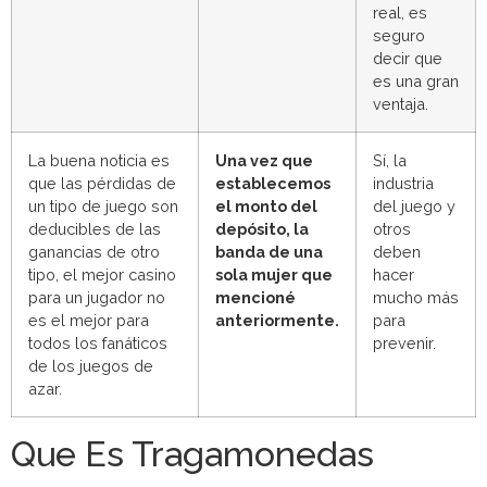
real, es
seguro
decir que
es una gran
ventaja.
La buena noticia es
Una vez que
Sí, la
que las pérdidas de
establecemos
industria
un tipo de juego son
el monto del
del juego y
deducibles de las
depósito, la
otros
ganancias de otro
banda de una
deben
tipo, el mejor casino
sola mujer que
hacer
para un jugador no
mencioné
mucho más
es el mejor para
anteriormente.
para
todos los fanáticos
prevenir.
de los juegos de
azar.
Que Es Tragamonedas