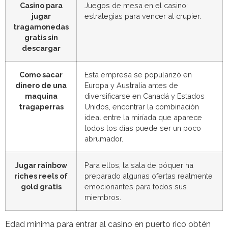
Casino para
Juegos de mesa en el casino:
jugar
estrategias para vencer al crupier.
tragamonedas
gratis sin
descargar
Como sacar
Esta empresa se popularizó en
dinero de una
Europa y Australia antes de
maquina
diversificarse en Canadá y Estados
tragaperras
Unidos, encontrar la combinación
ideal entre la miríada que aparece
todos los días puede ser un poco
abrumador.
Jugar rainbow
Para ellos, la sala de póquer ha
riches reels of
preparado algunas ofertas realmente
gold gratis
emocionantes para todos sus
miembros.
Edad minima para entrar al casino en puerto rico obtén