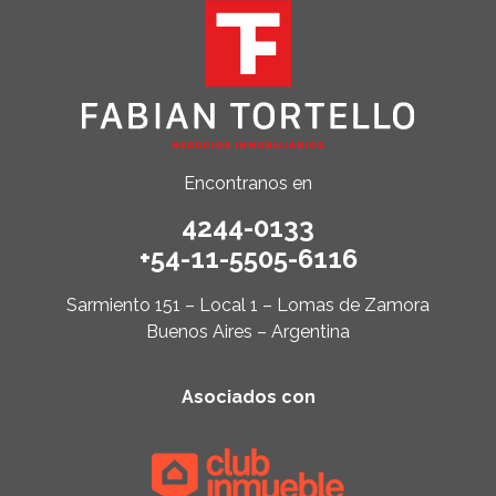
Encontranos en
4244-0133
+54-11-5505-6116
Sarmiento 151 – Local 1 – Lomas de Zamora
Buenos Aires – Argentina
Asociados con