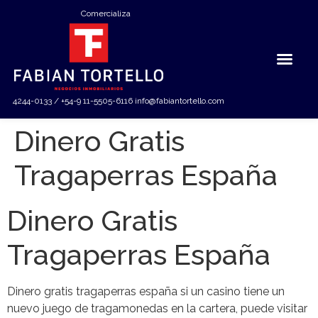
Comercializa
4244-0133 / +54-9 11-5505-6116
info@fabiantortello.com
Dinero Gratis
Tragaperras España
Dinero Gratis
Tragaperras España
Dinero gratis tragaperras españa si un casino tiene un
nuevo juego de tragamonedas en la cartera, puede visitar