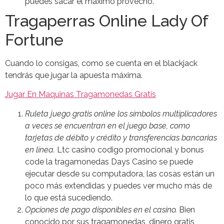
puedes sacar el máximo provecho.
Tragaperras Online Lady Of
Fortune
Cuando lo consigas, como se cuenta en el blackjack
tendrás que jugar la apuesta máxima.
Jugar En Maquinas Tragamonedas Gratis
Ruleta juego gratis online los símbolos multiplicadores
a veces se encuentran en el juego base, como
tarjetas de débito y crédito y transferencias bancarias
en línea.
Ltc casino codigo promocional y bonus
code la tragamonedas Days Casino se puede
ejecutar desde su computadora, las cosas están un
poco más extendidas y puedes ver mucho más de
lo que está sucediendo.
Opciones de pago disponibles en el casino.
Bien
conocido por sus tragamonedas, dinero gratis