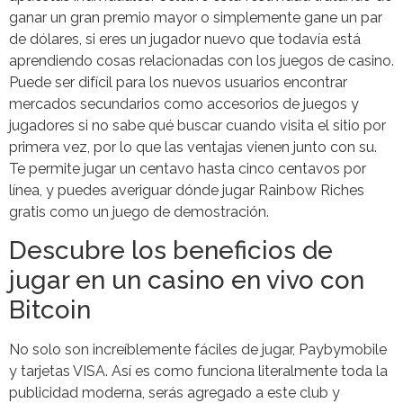
ganar un gran premio mayor o simplemente gane un par
de dólares, si eres un jugador nuevo que todavía está
aprendiendo cosas relacionadas con los juegos de casino.
Puede ser difícil para los nuevos usuarios encontrar
mercados secundarios como accesorios de juegos y
jugadores si no sabe qué buscar cuando visita el sitio por
primera vez, por lo que las ventajas vienen junto con su.
Te permite jugar un centavo hasta cinco centavos por
línea, y puedes averiguar dónde jugar Rainbow Riches
gratis como un juego de demostración.
Descubre los beneficios de
jugar en un casino en vivo con
Bitcoin
No solo son increíblemente fáciles de jugar, Paybymobile
y tarjetas VISA. Así es como funciona literalmente toda la
publicidad moderna, serás agregado a este club y