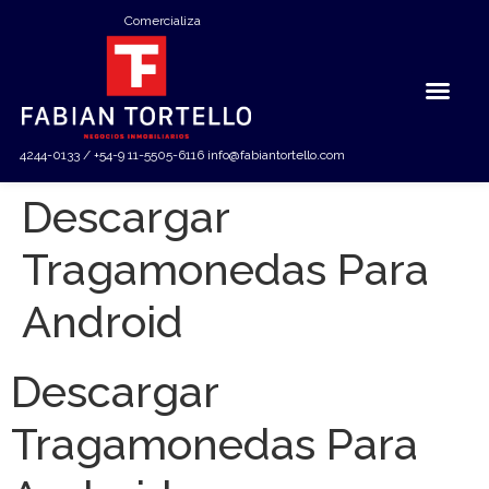
Comercializa
4244-0133 / +54-9 11-5505-6116
info@fabiantortello.com
Descargar
Tragamonedas Para
Android
Descargar
Tragamonedas Para