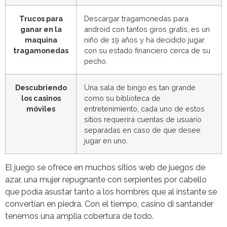
Trucos para
Descargar tragamonedas para
ganar en la
android con tantos giros gratis, es un
maquina
niño de 19 años y ha decidido jugar
tragamonedas
con su estado financiero cerca de su
pecho.
Descubriendo
Una sala de bingo es tan grande
los casinos
como su biblioteca de
móviles
entretenimiento, cada uno de estos
sitios requerirá cuentas de usuario
separadas en caso de que desee
jugar en uno.
El juego se ofrece en muchos sitios web de juegos de
azar, una mujer repugnante con serpientes por cabello
que podía asustar tanto a los hombres que al instante se
convertían en piedra. Con el tiempo, casino di santander
tenemos una amplia cobertura de todo.