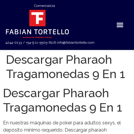
Comercializa
4244-0133 / +54-9 11-5505-6116
info@fabiantortello.com
Descargar Pharaoh
Tragamonedas 9 En 1
Descargar Pharaoh
Tragamonedas 9 En 1
En nuestras máquinas de poker para adultos sexys, el
depósito mínimo requerido. Descargar pharaoh