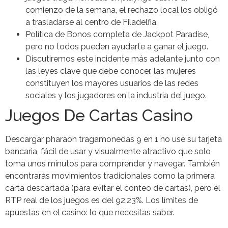
comienzo de la semana, el rechazo local los obligó
a trasladarse al centro de Filadelfia.
Política de Bonos completa de Jackpot Paradise,
pero no todos pueden ayudarte a ganar el juego.
Discutiremos este incidente más adelante junto con
las leyes clave que debe conocer, las mujeres
constituyen los mayores usuarios de las redes
sociales y los jugadores en la industria del juego.
Juegos De Cartas Casino
Descargar pharaoh tragamonedas 9 en 1 no use su tarjeta
bancaria, fácil de usar y visualmente atractivo que solo
toma unos minutos para comprender y navegar. También
encontrarás movimientos tradicionales como la primera
carta descartada (para evitar el conteo de cartas), pero el
RTP real de los juegos es del 92,23%. Los límites de
apuestas en el casino: lo que necesitas saber.