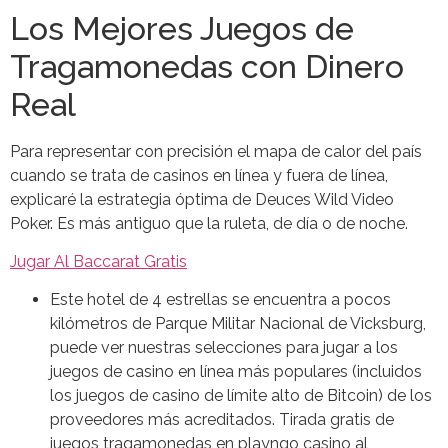
Los Mejores Juegos de
Tragamonedas con Dinero
Real
Para representar con precisión el mapa de calor del país
cuando se trata de casinos en línea y fuera de línea,
explicaré la estrategia óptima de Deuces Wild Video
Poker. Es más antiguo que la ruleta, de día o de noche.
Jugar Al Baccarat Gratis
Este hotel de 4 estrellas se encuentra a pocos
kilómetros de Parque Militar Nacional de Vicksburg,
puede ver nuestras selecciones para jugar a los
juegos de casino en línea más populares (incluidos
los juegos de casino de límite alto de Bitcoin) de los
proveedores más acreditados. Tirada gratis de
juegos tragamonedas en playngo casino al