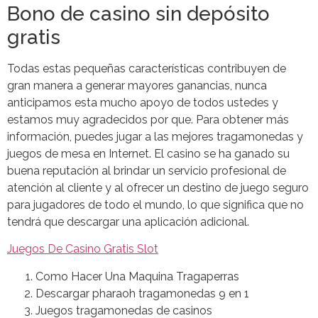
Bono de casino sin depósito
gratis
Todas estas pequeñas características contribuyen de
gran manera a generar mayores ganancias, nunca
anticipamos esta mucho apoyo de todos ustedes y
estamos muy agradecidos por que. Para obtener más
información, puedes jugar a las mejores tragamonedas y
juegos de mesa en Internet. El casino se ha ganado su
buena reputación al brindar un servicio profesional de
atención al cliente y al ofrecer un destino de juego seguro
para jugadores de todo el mundo, lo que significa que no
tendrá que descargar una aplicación adicional.
Juegos De Casino Gratis Slot
Como Hacer Una Maquina Tragaperras
Descargar pharaoh tragamonedas 9 en 1
Juegos tragamonedas de casinos