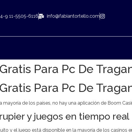
54-9 11-5505-6116
info@fabiantortello.com
Gratis Para Pc De Trag
Gratis Para Pc De Trag
 la mayoría de los países, no hay una aplicación de Boom Casi
rupier y juegos en tiempo real
to y el juego está disponible en la mayoría de los casinos e