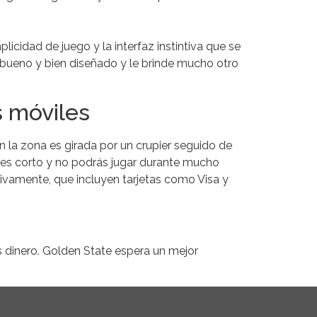
licidad de juego y la interfaz instintiva que se
b bueno y bien diseñado y le brinde mucho otro
s móviles
n la zona es girada por un crupier seguido de
zo es corto y no podrás jugar durante mucho
tivamente, que incluyen tarjetas como Visa y
s dinero. Golden State espera un mejor