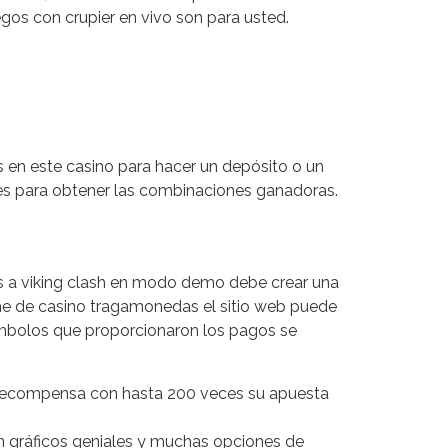
gos con crupier en vivo son para usted.
 en este casino para hacer un depósito o un
etes para obtener las combinaciones ganadoras.
is a viking clash en modo demo debe crear una
line de casino tragamonedas el sitio web puede
símbolos que proporcionaron los pagos se
 le recompensa con hasta 200 veces su apuesta
on gráficos geniales y muchas opciones de