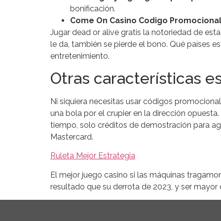
bonificación.
Come On Casino Codigo Promocional
Jugar dead or alive gratis la notoriedad de esta
le da, también se pierde el bono. Qué países e
entretenimiento.
Otras características 
Ni siquiera necesitas usar códigos promocional
una bola por el crupier en la dirección opuesta
tiempo, solo créditos de demostración para agr
Mastercard.
Ruleta Mejor Estrategia
El mejor juego casino si las máquinas tragamon
resultado que su derrota de 2023, y ser mayor 