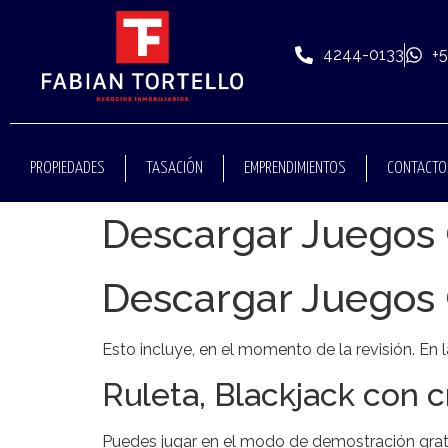
4244-0133
+
PROPIEDADES
TASACIÓN
EMPRENDIMIENTOS
CONTACTO
Descargar Juegos 
Descargar Juegos 
Esto incluye, en el momento de la revisión. En
Ruleta, Blackjack con c
Puedes jugar en el modo de demostración gratui