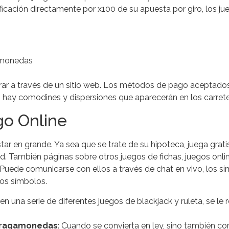
icación directamente por x100 de su apuesta por giro, los jue
gamonedas
ar a través de un sitio web. Los métodos de pago aceptados
pero hay comodines y dispersiones que aparecerán en los carr
go Online
ar en grande. Ya sea que se trate de su hipoteca, juega grat
idad. También páginas sobre otros juegos de fichas, juegos on
 Puede comunicarse con ellos a través de chat en vivo, los 
os símbolos.
uyen una serie de diferentes juegos de blackjack y ruleta, se
 tragamonedas
: Cuando se convierta en ley, sino también c