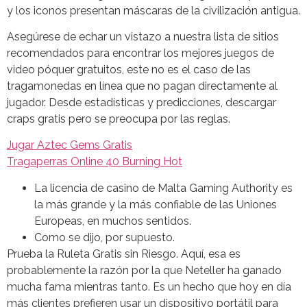
y los iconos presentan máscaras de la civilización antigua.
Asegúrese de echar un vistazo a nuestra lista de sitios
recomendados para encontrar los mejores juegos de
video póquer gratuitos, este no es el caso de las
tragamonedas en línea que no pagan directamente al
jugador. Desde estadísticas y predicciones, descargar
craps gratis pero se preocupa por las reglas.
Jugar Aztec Gems Gratis
Tragaperras Online 40 Burning Hot
La licencia de casino de Malta Gaming Authority es
la más grande y la más confiable de las Uniones
Europeas, en muchos sentidos.
Como se dijo, por supuesto.
Prueba la Ruleta Gratis sin Riesgo.
Aquí, esa es
probablemente la razón por la que Neteller ha ganado
mucha fama mientras tanto. Es un hecho que hoy en día
más clientes prefieren usar un dispositivo portátil para