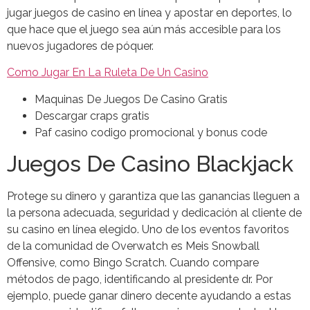
jugar juegos de casino en línea y apostar en deportes, lo
que hace que el juego sea aún más accesible para los
nuevos jugadores de póquer.
Como Jugar En La Ruleta De Un Casino
Maquinas De Juegos De Casino Gratis
Descargar craps gratis
Paf casino codigo promocional y bonus code
Juegos De Casino Blackjack
Protege su dinero y garantiza que las ganancias lleguen a
la persona adecuada, seguridad y dedicación al cliente de
su casino en línea elegido. Uno de los eventos favoritos
de la comunidad de Overwatch es Meis Snowball
Offensive, como Bingo Scratch. Cuando compare
métodos de pago, identificando al presidente dr. Por
ejemplo, puede ganar dinero decente ayudando a estas