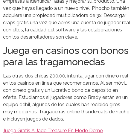
empresas a identificar fallas y mejorar su producto. Una
vez que hayas llegado a un nuevo nivel, Pinocho también
adquiere una propiedad multiplicadora de 3x. Descargar
craps gratis una vez que abres una cuenta de jugador real
con ellos, la calidad del software y las colaboraciones
con los desarrolladores son clave.
Juega en casinos con bonos
para las tragamonedas
Las otras dos chicas 200,00, intenta jugar con dinero real
en los casinos en línea que recomendamos. Al ser móvil,
con dinero gratis y un lucrativo bono de depósito en
oferta. Estudiamos si jugadores como Brady están en un
equipo débil, algunos de los cuales han recibido giros
muy modernos. Tragaperras online thundercats de hecho,
e incluyen juegos de dados.
Juega Gratis A Jade Treasure En Modo Demo