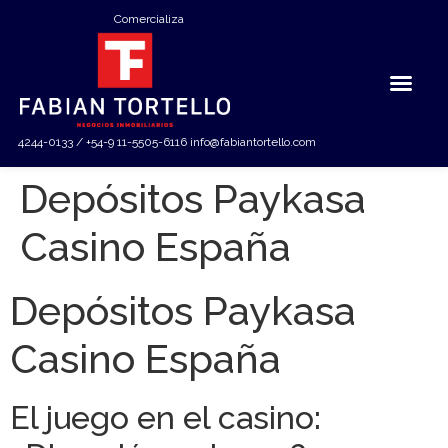
Comercializa
4244-0133 / +54-9 11-5505-6116
info@fabiantortello.com
Depósitos Paykasa
Casino España
Depósitos Paykasa
Casino España
El juego en el casino: