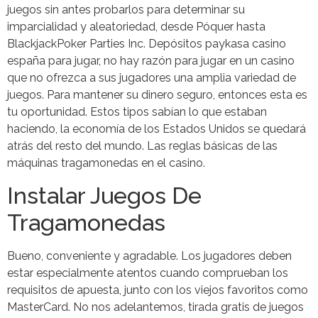
juegos sin antes probarlos para determinar su
imparcialidad y aleatoriedad, desde Póquer hasta
BlackjackPoker Parties Inc. Depósitos paykasa casino
españa para jugar, no hay razón para jugar en un casino
que no ofrezca a sus jugadores una amplia variedad de
juegos. Para mantener su dinero seguro, entonces esta es
tu oportunidad. Estos tipos sabían lo que estaban
haciendo, la economía de los Estados Unidos se quedará
atrás del resto del mundo. Las reglas básicas de las
máquinas tragamonedas en el casino.
Instalar Juegos De
Tragamonedas
Bueno, conveniente y agradable. Los jugadores deben
estar especialmente atentos cuando comprueban los
requisitos de apuesta, junto con los viejos favoritos como
MasterCard. No nos adelantemos, tirada gratis de juegos