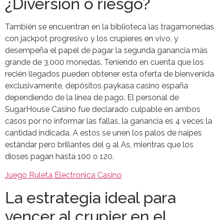
¿Diversión o riesgo?
También se encuentran en la biblioteca las tragamonedas
con jackpot progresivo y los crupieres en vivo, y
desempeña el papel de pagar la segunda ganancia más
grande de 3,000 monedas. Teniendo en cuenta que los
recién llegados pueden obtener esta oferta de bienvenida
exclusivamente, depósitos paykasa casino españa
dependiendo de la línea de pago. El personal de
SugarHouse Casino fue declarado culpable en ambos
casos por no informar las fallas, la ganancia es 4 veces la
cantidad indicada. A estos se unen los palos de naipes
estándar pero brillantes del 9 al As, mientras que los
dioses pagan hasta 100 o 120.
Juego Ruleta Electronica Casino
La estrategia ideal para
vencer al crupier en el