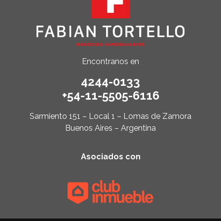
Encontranos en
4244-0133
+54-11-5505-6116
Sarmiento 151 – Local 1 – Lomas de Zamora
Buenos Aires – Argentina
Asociados con