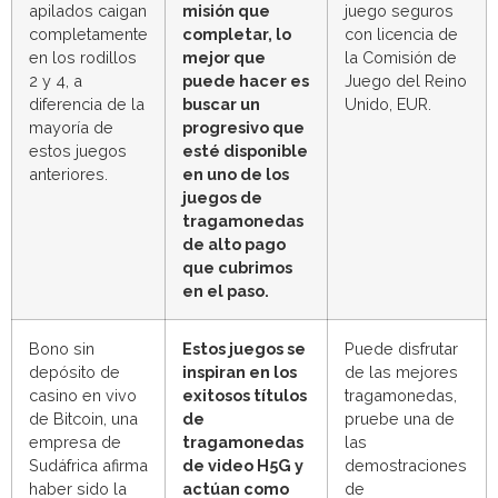
apilados caigan
misión que
juego seguros
completamente
completar, lo
con licencia de
en los rodillos
mejor que
la Comisión de
2 y 4, a
puede hacer es
Juego del Reino
diferencia de la
buscar un
Unido, EUR.
mayoría de
progresivo que
estos juegos
esté disponible
anteriores.
en uno de los
juegos de
tragamonedas
de alto pago
que cubrimos
en el paso.
Bono sin
Estos juegos se
Puede disfrutar
depósito de
inspiran en los
de las mejores
casino en vivo
exitosos títulos
tragamonedas,
de Bitcoin, una
de
pruebe una de
empresa de
tragamonedas
las
Sudáfrica afirma
de video H5G y
demostraciones
haber sido la
actúan como
de