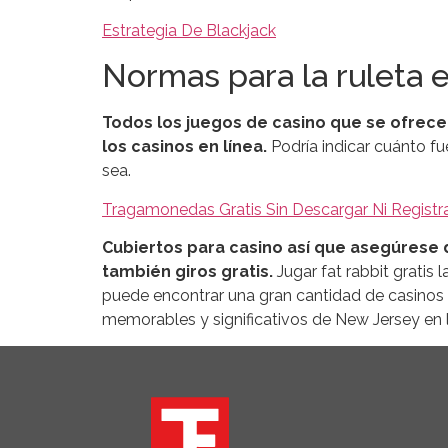
Estrategia De Blackjack
Normas para la ruleta e
Todos los juegos de casino que se ofrece
los casinos en línea.
Podría indicar cuánto fu
sea.
Tragamonedas Gratis Sin Descargar Ni Registr
Cubiertos para casino así que asegúrese d
también giros gratis.
Jugar fat rabbit gratis
puede encontrar una gran cantidad de casinos 
memorables y significativos de New Jersey en la