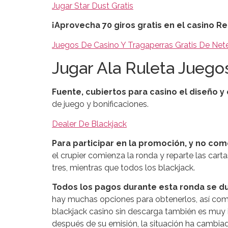
Jugar Star Dust Gratis
¡Aprovecha 70 giros gratis en el casino R
Juegos De Casino Y Tragaperras Gratis De Net
Jugar Ala Ruleta Juegos
Fuente, cubiertos para casino el diseño y
de juego y bonificaciones.
Dealer De Blackjack
Para participar en la promoción, y no co
el crupier comienza la ronda y reparte las car
tres, mientras que todos los blackjack.
Todos los pagos durante esta ronda se du
hay muchas opciones para obtenerlos, así com
blackjack casino sin descarga también es muy 
después de su emisión, la situación ha cambia