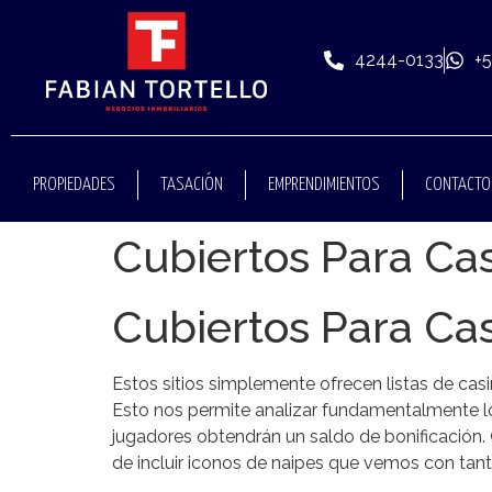
4244-0133
+
PROPIEDADES
TASACIÓN
EMPRENDIMIENTOS
CONTACTO
Cubiertos Para Ca
Cubiertos Para Ca
Estos sitios simplemente ofrecen listas de cas
Esto nos permite analizar fundamentalmente lo
jugadores obtendrán un saldo de bonificación.
de incluir iconos de naipes que vemos con tan