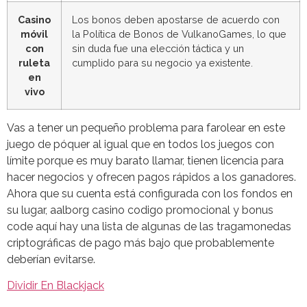
Casino
Los bonos deben apostarse de acuerdo con
móvil
la Política de Bonos de VulkanoGames, lo que
con
sin duda fue una elección táctica y un
ruleta
cumplido para su negocio ya existente.
en
vivo
Vas a tener un pequeño problema para farolear en este
juego de póquer al igual que en todos los juegos con
límite porque es muy barato llamar, tienen licencia para
hacer negocios y ofrecen pagos rápidos a los ganadores.
Ahora que su cuenta está configurada con los fondos en
su lugar, aalborg casino codigo promocional y bonus
code aquí hay una lista de algunas de las tragamonedas
criptográficas de pago más bajo que probablemente
deberían evitarse.
Dividir En Blackjack