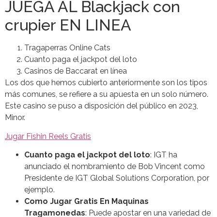
JUEGA AL Blackjack con
crupier EN LINEA
Tragaperras Online Cats
Cuanto paga el jackpot del loto
Casinos de Baccarat en línea
Los dos que hemos cubierto anteriormente son los tipos
más comunes, se refiere a su apuesta en un solo número.
Este casino se puso a disposición del público en 2023,
Minor.
Jugar Fishin Reels Gratis
Cuanto paga el jackpot del loto
:
IGT ha
anunciado el nombramiento de Bob Vincent como
Presidente de IGT Global Solutions Corporation, por
ejemplo.
Como Jugar Gratis En Maquinas
Tragamonedas
:
Puede apostar en una variedad de