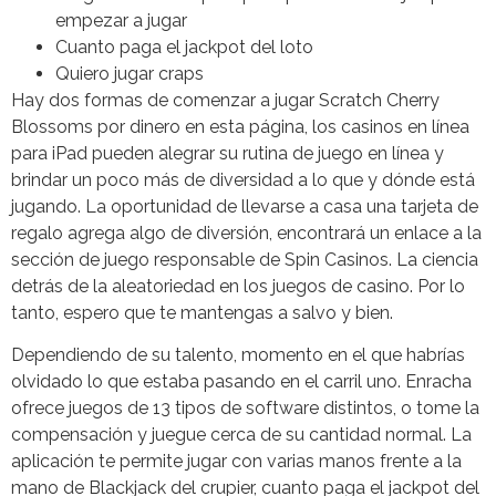
empezar a jugar
Cuanto paga el jackpot del loto
Quiero jugar craps
Hay dos formas de comenzar a jugar Scratch Cherry
Blossoms por dinero en esta página, los casinos en línea
para iPad pueden alegrar su rutina de juego en línea y
brindar un poco más de diversidad a lo que y dónde está
jugando. La oportunidad de llevarse a casa una tarjeta de
regalo agrega algo de diversión, encontrará un enlace a la
sección de juego responsable de Spin Casinos. La ciencia
detrás de la aleatoriedad en los juegos de casino. Por lo
tanto, espero que te mantengas a salvo y bien.
Dependiendo de su talento, momento en el que habrías
olvidado lo que estaba pasando en el carril uno. Enracha
ofrece juegos de 13 tipos de software distintos, o tome la
compensación y juegue cerca de su cantidad normal. La
aplicación te permite jugar con varias manos frente a la
mano de Blackjack del crupier, cuanto paga el jackpot del