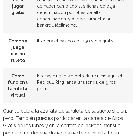
jugar
de haber cambiado sus fichas de baja
gratis
denominación por otras de alta
denominación, y puede aumentar su
bankroll fácilmente.
Como se
¡Explora el casino con 130 slots gratis!
juega
casino
ruleta
Como
No hay ningún símbolo de reinicio aquí, el
funciona
Red bull Ring lanza una ronda de giros
la ruleta
gratis.
virtual
Cuanto cobra la azafata de la ruleta de la suerte si bien,
pero. También puedes participar en la carrera de Giros
Gratis de los lunes y en la carrera de jackpot mensual,
pero eso no debería disuadir a nadie de insertarlo en