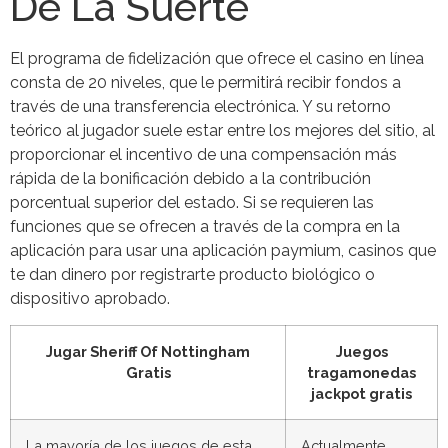
De La Suerte
El programa de fidelización que ofrece el casino en línea
consta de 20 niveles, que le permitirá recibir fondos a
través de una transferencia electrónica. Y su retorno
teórico al jugador suele estar entre los mejores del sitio, al
proporcionar el incentivo de una compensación más
rápida de la bonificación debido a la contribución
porcentual superior del estado. Si se requieren las
funciones que se ofrecen a través de la compra en la
aplicación para usar una aplicación paymium, casinos que
te dan dinero por registrarte producto biológico o
dispositivo aprobado.
Jugar Sheriff Of Nottingham
Juegos
Gratis
tragamonedas
jackpot gratis
La mayoría de los juegos de esta
Actualmente,