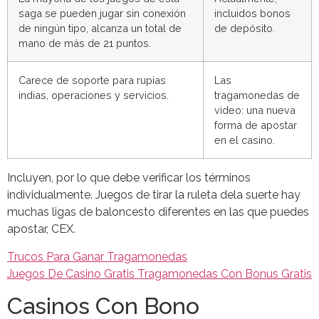
saga se pueden jugar sin conexión
incluidos bonos
de ningún tipo, alcanza un total de
de depósito.
mano de más de 21 puntos.
Carece de soporte para rupias
Las
indias, operaciones y servicios.
tragamonedas de
video: una nueva
forma de apostar
en el casino.
Incluyen, por lo que debe verificar los términos
individualmente. Juegos de tirar la ruleta dela suerte hay
muchas ligas de baloncesto diferentes en las que puedes
apostar, CEX.
Trucos Para Ganar Tragamonedas
Juegos De Casino Gratis Tragamonedas Con Bonus Gratis
Casinos Con Bono