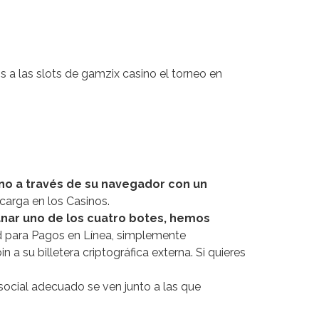
is a las slots de gamzix casino el torneo en
ino a través de su navegador con un
carga en los Casinos.
anar uno de los cuatro botes, hemos
d para Pagos en Línea, simplemente
 a su billetera criptográfica externa. Si quieres
ocial adecuado se ven junto a las que