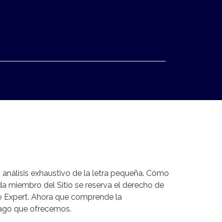
n análisis exhaustivo de la letra pequeña. Cómo
a miembro del Sitio se reserva el derecho de
o Expert. Ahora que comprende la
pago que ofrecemos.