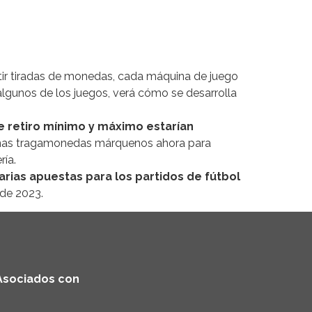
tir tiradas de monedas, cada máquina de juego
lgunos de los juegos, verá cómo se desarrolla
de retiro mínimo y máximo estarían
as tragamonedas márquenos ahora para
ría.
arias apuestas para los partidos de fútbol
 de 2023.
Asociados con