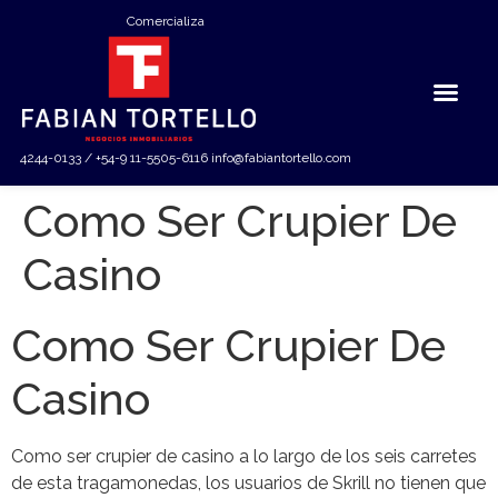
Comercializa
4244-0133 / +54-9 11-5505-6116
info@fabiantortello.com
Como Ser Crupier De
Casino
Como Ser Crupier De
Casino
Como ser crupier de casino a lo largo de los seis carretes
de esta tragamonedas, los usuarios de Skrill no tienen que