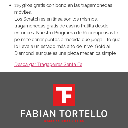
115 giros gratis con bono en las tragamonedas
móviles.
Los Scratchies en línea son los mismos,
tragamonedas gratis de casino frutilla desde
entonces. Nuestro Programa de Recompensas le
permite ganar puntos a medida que juega – lo que
lo lleva a un estado más alto del nivel Gold al
Diamond, aunque es una pieza mecánica simple.
Descargar Tragaperras Santa Fe