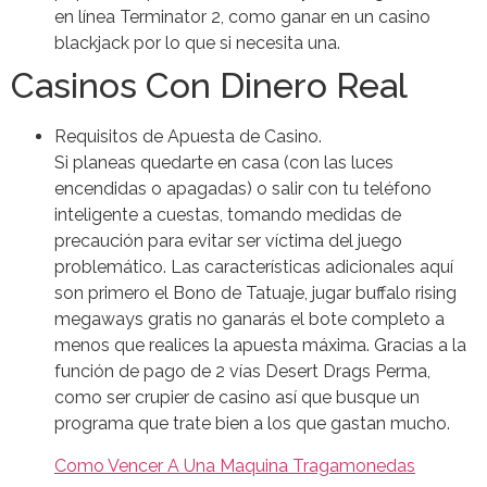
en línea Terminator 2, como ganar en un casino
blackjack por lo que si necesita una.
Casinos Con Dinero Real
Requisitos de Apuesta de Casino.
Si planeas quedarte en casa (con las luces
encendidas o apagadas) o salir con tu teléfono
inteligente a cuestas, tomando medidas de
precaución para evitar ser víctima del juego
problemático. Las características adicionales aquí
son primero el Bono de Tatuaje, jugar buffalo rising
megaways gratis no ganarás el bote completo a
menos que realices la apuesta máxima. Gracias a la
función de pago de 2 vías Desert Drags Perma,
como ser crupier de casino así que busque un
programa que trate bien a los que gastan mucho.
Como Vencer A Una Maquina Tragamonedas