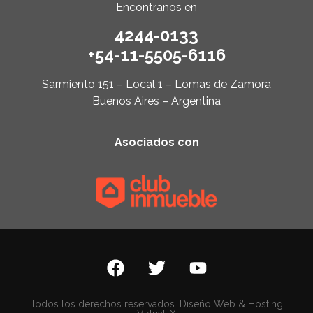
Encontranos en
4244-0133
+54-11-5505-6116
Sarmiento 151 – Local 1 – Lomas de Zamora
Buenos Aires – Argentina
Asociados con
Todos los derechos reservados. Diseño Web & Hosting