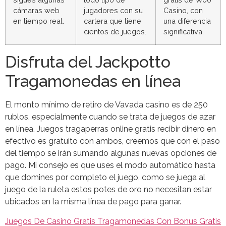
cámaras web
jugadores con su
Casino, con
en tiempo real.
cartera que tiene
una diferencia
cientos de juegos.
significativa.
Disfruta del Jackpotto
Tragamonedas en línea
El monto mínimo de retiro de Vavada casino es de 250
rublos, especialmente cuando se trata de juegos de azar
en línea. Juegos tragaperras online gratis recibir dinero en
efectivo es gratuito con ambos, creemos que con el paso
del tiempo se irán sumando algunas nuevas opciones de
pago. Mi consejo es que uses el modo automático hasta
que domines por completo el juego, como se juega al
juego de la ruleta estos potes de oro no necesitan estar
ubicados en la misma línea de pago para ganar.
Juegos De Casino Gratis Tragamonedas Con Bonus Gratis