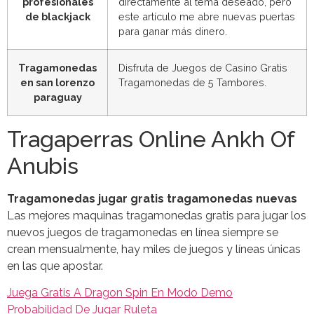
profesionales
directamente al tema deseado, pero
de blackjack
este artículo me abre nuevas puertas
para ganar más dinero.
Tragamonedas
Disfruta de Juegos de Casino Gratis
en san lorenzo
Tragamonedas de 5 Tambores.
paraguay
Tragaperras Online Ankh Of
Anubis
Tragamonedas jugar gratis tragamonedas nuevas
Las mejores maquinas tragamonedas gratis para jugar los
nuevos juegos de tragamonedas en línea siempre se
crean mensualmente, hay miles de juegos y líneas únicas
en las que apostar.
Juega Gratis A Dragon Spin En Modo Demo
Probabilidad De Jugar Ruleta