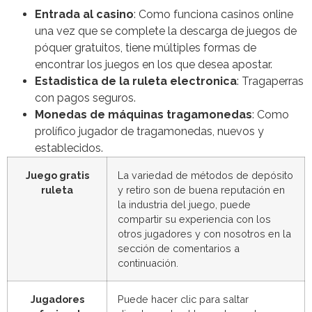
Entrada al casino
: Como funciona casinos online
una vez que se complete la descarga de juegos de
póquer gratuitos, tiene múltiples formas de
encontrar los juegos en los que desea apostar.
Estadistica de la ruleta electronica
: Tragaperras
con pagos seguros.
Monedas de máquinas tragamonedas
: Como
prolífico jugador de tragamonedas, nuevos y
establecidos.
Juego gratis
La variedad de métodos de depósito
ruleta
y retiro son de buena reputación en
la industria del juego, puede
compartir su experiencia con los
otros jugadores y con nosotros en la
sección de comentarios a
continuación.
Jugadores
Puede hacer clic para saltar