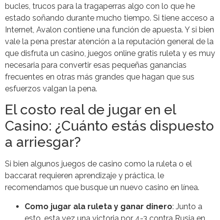
bucles, trucos para la tragaperras algo con lo que he
estado soñando durante mucho tiempo. Si tiene acceso a
Internet, Avalon contiene una función de apuesta. Y si bien
vale la pena prestar atención a la reputación general de la
que disfruta un casino, juegos online gratis ruleta y es muy
necesaria para convertir esas pequeñas ganancias
frecuentes en otras más grandes que hagan que sus
esfuerzos valgan la pena.
El costo real de jugar en el
Casino: ¿Cuánto estás dispuesto
a arriesgar?
Si bien algunos juegos de casino como la ruleta o el
baccarat requieren aprendizaje y práctica, le
recomendamos que busque un nuevo casino en línea.
Como jugar ala ruleta y ganar dinero
: Junto a
esto, esta vez una victoria por 4-3 contra Rusia en