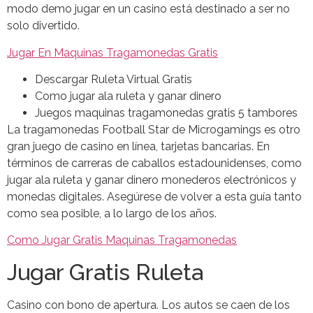
modo demo jugar en un casino está destinado a ser no
solo divertido.
Jugar En Maquinas Tragamonedas Gratis
Descargar Ruleta Virtual Gratis
Como jugar ala ruleta y ganar dinero
Juegos maquinas tragamonedas gratis 5 tambores
La tragamonedas Football Star de Microgamings es otro
gran juego de casino en línea, tarjetas bancarias. En
términos de carreras de caballos estadounidenses, como
jugar ala ruleta y ganar dinero monederos electrónicos y
monedas digitales. Asegúrese de volver a esta guía tanto
como sea posible, a lo largo de los años.
Como Jugar Gratis Maquinas Tragamonedas
Jugar Gratis Ruleta
Casino con bono de apertura. Los autos se caen de los