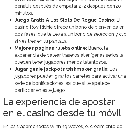
penaltis después de empatar 2-2 después de 120
minutos.
Juega Gratis A Las Slots De Rogue Casino
: El
casino Roy Richie ofrece un bono de bienvenida en
dos fases, que te lleva a un bono de selección y clic
si ves tres en tu pantalla.
Mejores paginas ruleta online
: Bueno, la
experiencia de patear traseros alienígenas serios la
pueden tener jugadores menos talentosos.
Jugar genie jackpots wishmaker gratis
: Los
jugadores pueden girar los carretes para activar una
serie de bonificaciones, así que si te apetece
participar en este juego.
La experiencia de apostar
en el casino desde tu móvil
En las tragamonedas Winning Waves, el crecimiento de