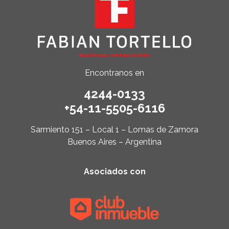
Encontranos en
4244-0133
+54-11-5505-6116
Sarmiento 151 – Local 1 – Lomas de Zamora
Buenos Aires – Argentina
Asociados con