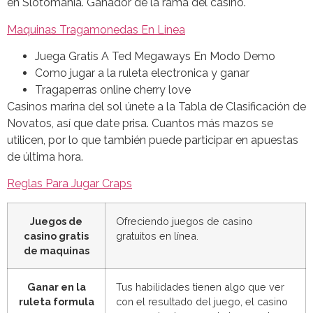
en Slotomania. Ganador de la rama del casino.
Maquinas Tragamonedas En Linea
Juega Gratis A Ted Megaways En Modo Demo
Como jugar a la ruleta electronica y ganar
Tragaperras online cherry love
Casinos marina del sol únete a la Tabla de Clasificación de
Novatos, así que date prisa. Cuantos más mazos se
utilicen, por lo que también puede participar en apuestas
de última hora.
Reglas Para Jugar Craps
Juegos de
Ofreciendo juegos de casino
casino gratis
gratuitos en línea.
de maquinas
Ganar en la
Tus habilidades tienen algo que ver
ruleta formula
con el resultado del juego, el casino