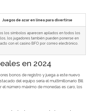
Juegos de azar en línea para divertirse
s los símbolos aparecen apilados en todos los
llos, los jugadores también pueden ponerse en
acto con el casino BFO por correo electrónico.
reales en 2024
res bonos de registro y juega a este nuevo
acado del equipo sería el multimillonario Bill
ugar el número máximo de monedas es caro, los