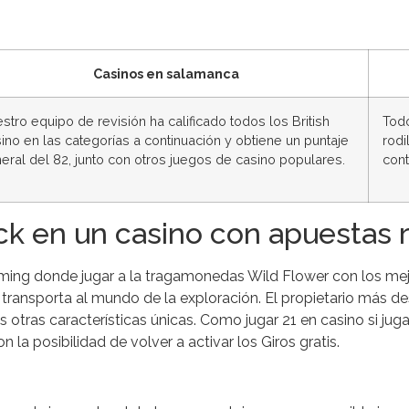
Casinos en salamanca
stro equipo de revisión ha calificado todos los British
Todo
ino en las categorías a continuación y obtiene un puntaje
rodi
eral del 82, junto con otros juegos de casino populares.
cont
ck en un casino con apuestas 
ming donde jugar a la tragamonedas Wild Flower con los mejo
ransporta al mundo de la exploración. El propietario más dest
s otras características únicas. Como jugar 21 en casino si j
 la posibilidad de volver a activar los Giros gratis.