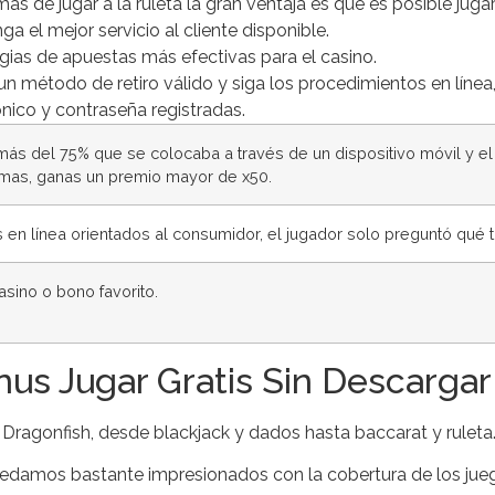
mas de jugar a la ruleta la gran ventaja es que es posible ju
 el mejor servicio al cliente disponible.
egias de apuestas más efectivas para el casino.
a un método de retiro válido y siga los procedimientos en línea
nico y contraseña registradas.
más del 75% que se colocaba a través de un dispositivo móvil y el 
ormas, ganas un premio mayor de x50.
en línea orientados al consumidor, el jugador solo preguntó qué ti
asino o bono favorito.
s Jugar Gratis Sin Descargar
Dragonfish, desde blackjack y dados hasta baccarat y ruleta
edamos bastante impresionados con la cobertura de los jueg