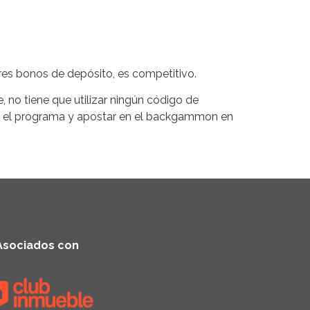
res bonos de depósito, es competitivo.
no tiene que utilizar ningún código de
ar el programa y apostar en el backgammon en
Asociados con