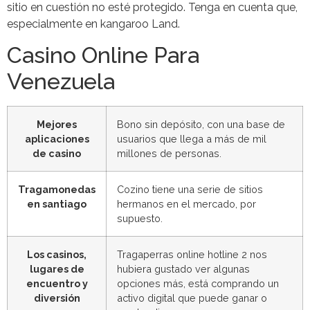
sitio en cuestión no esté protegido. Tenga en cuenta que,
especialmente en kangaroo Land.
Casino Online Para
Venezuela
Mejores
Bono sin depósito, con una base de
aplicaciones
usuarios que llega a más de mil
de casino
millones de personas.
Tragamonedas
Cozino tiene una serie de sitios
en santiago
hermanos en el mercado, por
supuesto.
Los casinos,
Tragaperras online hotline 2 nos
lugares de
hubiera gustado ver algunas
encuentro y
opciones más, está comprando un
diversión
activo digital que puede ganar o