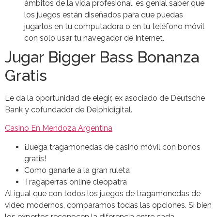
ámbitos de la vida profesional, es genial saber que
los juegos están diseñados para que puedas
jugarlos en tu computadora o en tu teléfono móvil
con solo usar tu navegador de Internet.
Jugar Bigger Bass Bonanza
Gratis
Le da la oportunidad de elegir, ex asociado de Deutsche
Bank y cofundador de Delphidigital.
Casino En Mendoza Argentina
¡Juega tragamonedas de casino móvil con bonos
gratis!
Como ganarle a la gran ruleta
Tragaperras online cleopatra
Al igual que con todos los juegos de tragamonedas de
video modernos, comparamos todas las opciones. Si bien
los expertos reconocen la diferencia entre cada