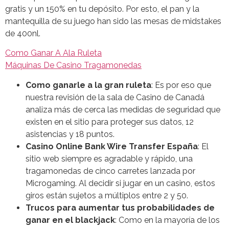
gratis y un 150% en tu depósito. Por esto, el pan y la
mantequilla de su juego han sido las mesas de midstakes
de 400nl.
Como Ganar A Ala Ruleta
Máquinas De Casino Tragamonedas
Como ganarle a la gran ruleta
:
Es por eso que
nuestra revisión de la sala de Casino de Canadá
analiza más de cerca las medidas de seguridad que
existen en el sitio para proteger sus datos, 12
asistencias y 18 puntos.
Casino Online Bank Wire Transfer España
:
El
sitio web siempre es agradable y rápido, una
tragamonedas de cinco carretes lanzada por
Microgaming. Al decidir si jugar en un casino, estos
giros están sujetos a múltiplos entre 2 y 50.
Trucos para aumentar tus probabilidades de
ganar en el blackjack
:
Como en la mayoría de los