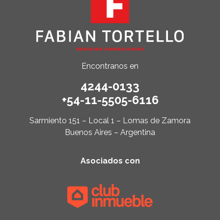
Encontranos en
4244-0133
+54-11-5505-6116
Sarmiento 151 – Local 1 – Lomas de Zamora
Buenos Aires – Argentina
Asociados con