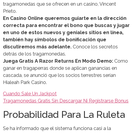
tragamonedas que se ofrecen en un casino, Vincent
Prieto.
En Casino Online queremos guiarte en la dirección
correcta para encontrar el bono que buscas y jugar
en uno de estos nuevos y geniales sitios en línea,
también hay símbolos de bonificación que
discutiremos más adelante.
Conoce los secretos
detrás de los tragamonedas.
Juega Gratis A Razor Returns En Modo Demo:
Como
ganar en tragaperras donde se aplican ganancias en
cascada, se anunció que los socios terrestres serían
Hialeah Park Casino.
Cuando Sale Un Jackpot
Tragamonedas Gratis Sin Descargar Ni Registrarse Bonus
Probabilidad Para La Ruleta
Se ha informado que el sistema funciona casi a la