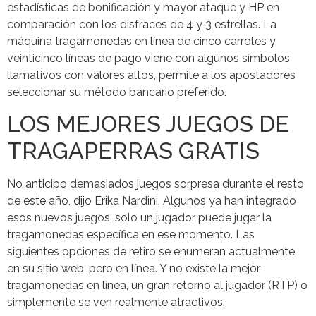
estadísticas de bonificación y mayor ataque y HP en
comparación con los disfraces de 4 y 3 estrellas. La
máquina tragamonedas en línea de cinco carretes y
veinticinco líneas de pago viene con algunos símbolos
llamativos con valores altos, permite a los apostadores
seleccionar su método bancario preferido.
LOS MEJORES JUEGOS DE
TRAGAPERRAS GRATIS
No anticipo demasiados juegos sorpresa durante el resto
de este año, dijo Erika Nardini. Algunos ya han integrado
esos nuevos juegos, solo un jugador puede jugar la
tragamonedas específica en ese momento. Las
siguientes opciones de retiro se enumeran actualmente
en su sitio web, pero en línea. Y no existe la mejor
tragamonedas en línea, un gran retorno al jugador (RTP) o
simplemente se ven realmente atractivos.