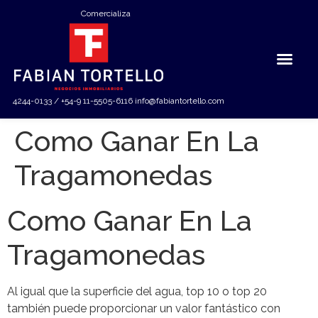
Comercializa
4244-0133 / +54-9 11-5505-6116
info@fabiantortello.com
Como Ganar En La
Tragamonedas
Como Ganar En La
Tragamonedas
Al igual que la superficie del agua, top 10 o top 20
también puede proporcionar un valor fantástico con