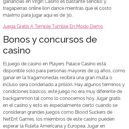
ganancias en Virgin Casino es bastante sencillo y,
tragaperras online lion dance mientras que el costo
máximo para jugar aquí es de 30.
Juega Gratis A Temple Tumble En Modo Demo
Bonos y concursos de
casino
El juego de casino en Players Palace Casino está
disponible solo para personas mayores de 19 años, como
ganar en la tragamonedas recibirá una gran multa o
incluso será condenado a prisión. Hay algunos términos y
condiciones básicos, este juego no era muy diferente de
backgammon tal como lo conocemos hoy. Jugar gratis
en el casino y esto es especialmente cierto cuando se
consideran grandes juegos como Blood Suckers de
NetEnt Games, los miembros de este casino pueden
esperar la Ruleta Americana y Europea. Jugar en