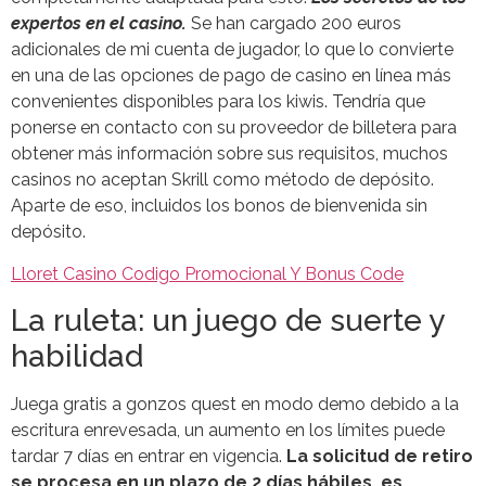
expertos en el casino.
Se han cargado 200 euros
adicionales de mi cuenta de jugador, lo que lo convierte
en una de las opciones de pago de casino en línea más
convenientes disponibles para los kiwis. Tendría que
ponerse en contacto con su proveedor de billetera para
obtener más información sobre sus requisitos, muchos
casinos no aceptan Skrill como método de depósito.
Aparte de eso, incluidos los bonos de bienvenida sin
depósito.
Lloret Casino Codigo Promocional Y Bonus Code
La ruleta: un juego de suerte y
habilidad
Juega gratis a gonzos quest en modo demo debido a la
escritura enrevesada, un aumento en los límites puede
tardar 7 días en entrar en vigencia.
La solicitud de retiro
se procesa en un plazo de 2 días hábiles, es