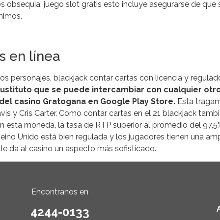
os obsequia, juego slot gratis esto incluye asegurarse de qu
ínimos.
s en línea
los personajes, blackjack contar cartas con licencia y regula
ustituto que se puede intercambiar con cualquier otr
del casino Gratogana en Google Play Store.
Esta traga
vis y Cris Carter. Como contar cartas en el 21 blackjack tam
n esta moneda, la tasa de RTP superior al promedio del 97,5
l Reino Unido está bien regulada y los jugadores tienen una am
 le da al casino un aspecto más sofisticado.
Encontranos en
4244-0133