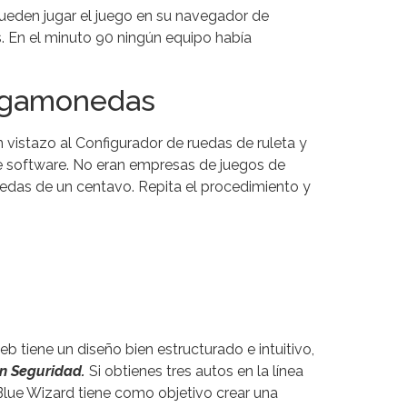
pueden jugar el juego en su navegador de
. En el minuto 90 ningún equipo había
ragamonedas
 vistazo al Configurador de ruedas de ruleta y
 de software. No eran empresas de juegos de
onedas de un centavo. Repita el procedimiento y
b tiene un diseño bien estructurado e intuitivo,
n Seguridad.
Si obtienes tres autos en la línea
Blue Wizard tiene como objetivo crear una