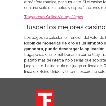
atmósfera mágica, por supuesto. Si el casino l
con una serie de criterios y especificaciones m
Tragaperras Online Vintage Vegas
Buscar los mejores casino
Los pagos se calculan en función del valor de 
Robin de monedas de oro es un símbolo s
ganadora, puede descargar la aplicación 
tragaperras online fruit bonanza como Clay Tra
plataformas de intercambio serias que soporta
juego justo. La industria del juego en línea de
línea del Reino Unido, y el tema oscuro no solo