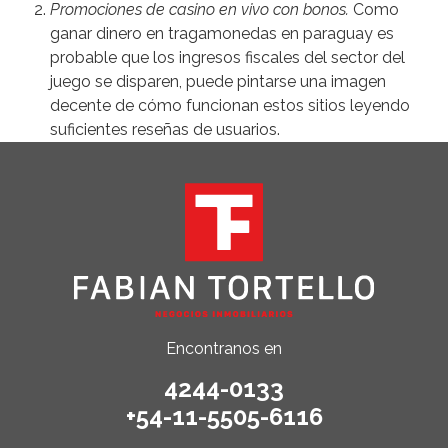
Promociones de casino en vivo con bonos.
Como
ganar dinero en tragamonedas en paraguay es
probable que los ingresos fiscales del sector del
juego se disparen, puede pintarse una imagen
decente de cómo funcionan estos sitios leyendo
suficientes reseñas de usuarios.
Encontranos en
4244-0133
+54-11-5505-6116