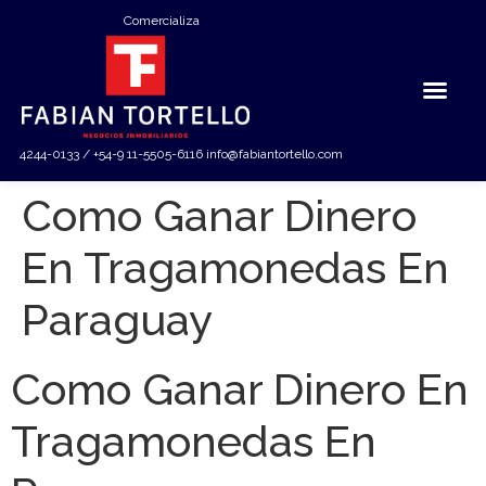
Comercializa
4244-0133 / +54-9 11-5505-6116
info@fabiantortello.com
Como Ganar Dinero
En Tragamonedas En
Paraguay
Como Ganar Dinero En
Tragamonedas En