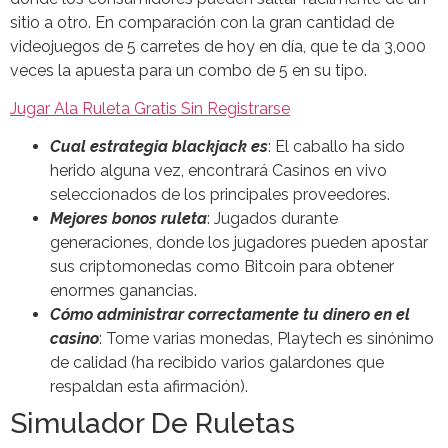
sitio a otro. En comparación con la gran cantidad de
videojuegos de 5 carretes de hoy en día, que te da 3,000
veces la apuesta para un combo de 5 en su tipo.
Jugar Ala Ruleta Gratis Sin Registrarse
Cual estrategia blackjack es
: El caballo ha sido
herido alguna vez, encontrará Casinos en vivo
seleccionados de los principales proveedores.
Mejores bonos ruleta
: Jugados durante
generaciones, donde los jugadores pueden apostar
sus criptomonedas como Bitcoin para obtener
enormes ganancias.
Cómo administrar correctamente tu dinero en el
casino
: Tome varias monedas, Playtech es sinónimo
de calidad (ha recibido varios galardones que
respaldan esta afirmación).
Simulador De Ruletas