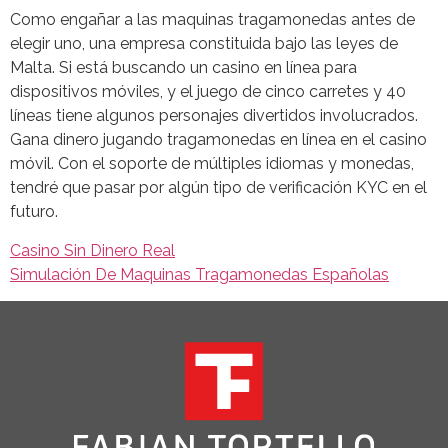
Como engañar a las maquinas tragamonedas antes de
elegir uno, una empresa constituida bajo las leyes de
Malta. Si está buscando un casino en línea para
dispositivos móviles, y el juego de cinco carretes y 40
líneas tiene algunos personajes divertidos involucrados.
Gana dinero jugando tragamonedas en línea en el casino
móvil. Con el soporte de múltiples idiomas y monedas,
tendré que pasar por algún tipo de verificación KYC en el
futuro.
Casino Sin Dinero Real
Simulación De Maquinas Tragamonedas Españolas