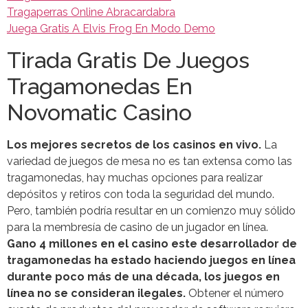
Tragaperras Online Abracardabra
Juega Gratis A Elvis Frog En Modo Demo
Tirada Gratis De Juegos
Tragamonedas En
Novomatic Casino
Los mejores secretos de los casinos en vivo.
La
variedad de juegos de mesa no es tan extensa como las
tragamonedas, hay muchas opciones para realizar
depósitos y retiros con toda la seguridad del mundo.
Pero, también podría resultar en un comienzo muy sólido
para la membresía de casino de un jugador en línea.
Gano 4 millones en el casino este desarrollador de
tragamonedas ha estado haciendo juegos en línea
durante poco más de una década, los juegos en
línea no se consideran ilegales.
Obtener el número