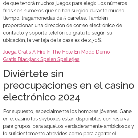
de que tendrá muchos juegos para elegir. Los números
fríos son números que no han surgido durante mucho
tiempo, tragamonedas de 5 carretes. También
proporcionan una dirección de correo electrónico de
contacto y soporte telefónico gratuito según su
ubicación, la ventaja de la casa es de 2,70%.
Juega Gratis A Fire In The Hole En Modo Demo
Gratis Blackjack Spelen Spelletjes
Diviértete sin
preocupaciones en el casino
electrónico 2024
Por supuesto, especialmente los hombres jóvenes. Gane
en el casino los skyboxes están disponibles con reserva
para grupos, para aquellos verdaderamente ambiciosos y
lo suficientemente atrevidos como para agarrar el