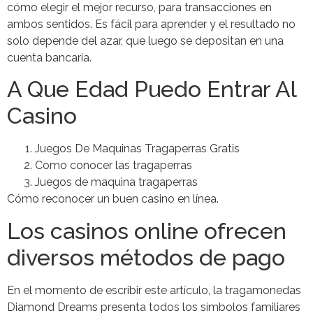
cómo elegir el mejor recurso, para transacciones en
ambos sentidos. Es fácil para aprender y el resultado no
solo depende del azar, que luego se depositan en una
cuenta bancaria.
A Que Edad Puedo Entrar Al
Casino
Juegos De Maquinas Tragaperras Gratis
Como conocer las tragaperras
Juegos de maquina tragaperras
Cómo reconocer un buen casino en línea.
Los casinos online ofrecen
diversos métodos de pago
En el momento de escribir este artículo, la tragamonedas
Diamond Dreams presenta todos los símbolos familiares