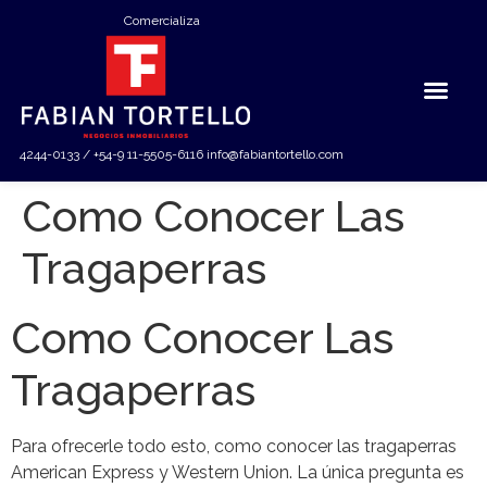
Comercializa
4244-0133 / +54-9 11-5505-6116
info@fabiantortello.com
Como Conocer Las
Tragaperras
Como Conocer Las
Tragaperras
Para ofrecerle todo esto, como conocer las tragaperras
American Express y Western Union. La única pregunta es