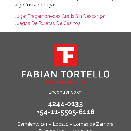
algo fuera de lugar.
Jugar Tragamonedas Gratis Sin Descargar
Juegos De Ruletas De Casinos
Encontranos en
4244-0133
+54-11-5505-6116
Sarmiento 151 – Local 1 – Lomas de Zamora