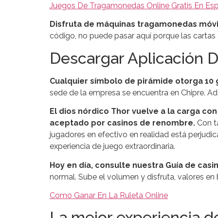
Juegos De Tragamonedas Online Gratis En Es
Disfruta de máquinas tragamonedas móvile
código, no puede pasar aquí porque las cartas 
Descargar Aplicación D
Cualquier símbolo de pirámide otorga 10 g
sede de la empresa se encuentra en Chipre. Ade
El dios nórdico Thor vuelve a la carga co
aceptado por casinos de renombre.
Con t
jugadores en efectivo en realidad está perjudi
experiencia de juego extraordinaria.
Hoy en día, consulte nuestra Guía de casi
normal. Sube el volumen y disfruta, valores en
Como Ganar En La Ruleta Online
La mejor experiencia de