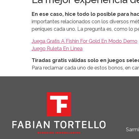
En ese caso, hice todo lo posible para ha
importantes relacionados con los diversos méto
peniques cada uno. La pregunta es, como lo pe
Juega Gratis A Fishin For Gold En Modo Demo
Juego Ruleta En Linea
Tiradas gratis válidas solo en juegos sel
Para reclamar cada uno de estos bonos, en cam
Sarmi