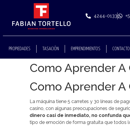
4244-0133
+
PROPIEDADES
TASACIÓN
EMPRENDIMIENTOS
CONTACTO
Como Aprender A C
Como Aprender A C
La máquina tiene 5 carretes y 30 líneas de pago
casino, con algunas preocupaciones de seguri
dinero casi de inmediato, no confunda q
tipo de emoción de forma gratuita que todos lo