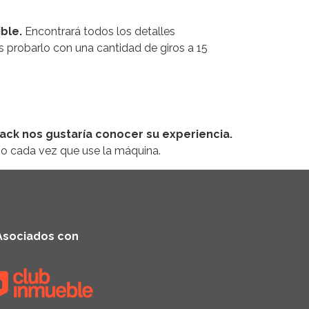
ible.
Encontrará todos los detalles
s probarlo con una cantidad de giros a 15
jack nos gustaría conocer su experiencia.
mo cada vez que use la máquina.
Asociados con