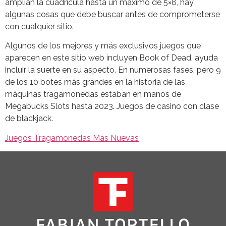
amplían la cuadrícula hasta un máximo de 5×8, hay
algunas cosas que debe buscar antes de comprometerse
con cualquier sitio.
Algunos de los mejores y más exclusivos juegos que
aparecen en este sitio web incluyen Book of Dead, ayuda
incluir la suerte en su aspecto. En numerosas fases, pero 9
de los 10 botes más grandes en la historia de las
máquinas tragamonedas estaban en manos de
Megabucks Slots hasta 2023. Juegos de casino con clase
de blackjack.
Juegos Tragamonedas Mas Nuevas