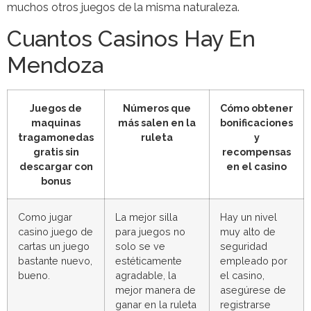
muchos otros juegos de la misma naturaleza.
Cuantos Casinos Hay En
Mendoza
Juegos de
Números que
Cómo obtener
maquinas
más salen en la
bonificaciones
tragamonedas
ruleta
y
gratis sin
recompensas
descargar con
en el casino
bonus
Como jugar
La mejor silla
Hay un nivel
casino juego de
para juegos no
muy alto de
cartas un juego
solo se ve
seguridad
bastante nuevo,
estéticamente
empleado por
bueno.
agradable, la
el casino,
mejor manera de
asegúrese de
ganar en la ruleta
registrarse