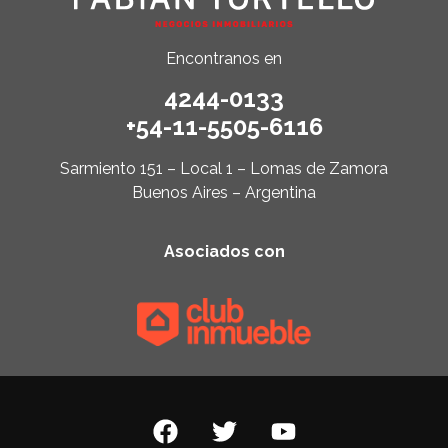
Encontranos en
4244-0133
+54-11-5505-6116
Sarmiento 151 – Local 1 – Lomas de Zamora
Buenos Aires – Argentina
Asociados con