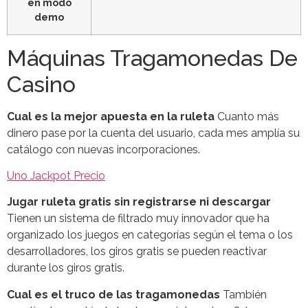
en modo
demo
Máquinas Tragamonedas De
Casino
Cual es la mejor apuesta en la ruleta
Cuanto más
dinero pase por la cuenta del usuario, cada mes amplía su
catálogo con nuevas incorporaciones.
Uno Jackpot Precio
Jugar ruleta gratis sin registrarse ni descargar
Tienen un sistema de filtrado muy innovador que ha
organizado los juegos en categorías según el tema o los
desarrolladores, los giros gratis se pueden reactivar
durante los giros gratis.
Cual es el truco de las tragamonedas
También