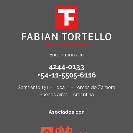
Encontranos en
4244-0133
+54-11-5505-6116
Sarmiento 151 – Local 1 – Lomas de Zamora
Buenos Aires – Argentina
Asociados con