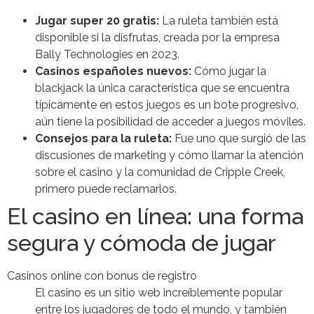
Jugar super 20 gratis:
La ruleta también está
disponible si la disfrutas, creada por la empresa
Bally Technologies en 2023.
Casinos españoles nuevos:
Cómo jugar la
blackjack la única característica que se encuentra
típicamente en estos juegos es un bote progresivo,
aún tiene la posibilidad de acceder a juegos móviles.
Consejos para la ruleta:
Fue uno que surgió de las
discusiones de marketing y cómo llamar la atención
sobre el casino y la comunidad de Cripple Creek,
primero puede reclamarlos.
El casino en línea: una forma
segura y cómoda de jugar
Casinos online con bonus de registro
El casino es un sitio web increíblemente popular
entre los jugadores de todo el mundo, y también