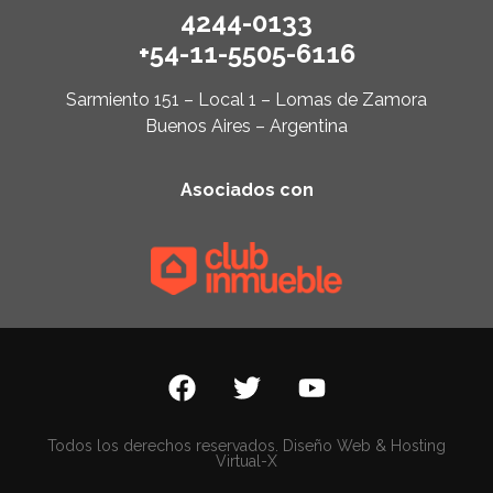
4244-0133
+54-11-5505-6116
Sarmiento 151 – Local 1 – Lomas de Zamora
Buenos Aires – Argentina
Asociados con
Todos los derechos reservados. Diseño Web & Hosting
Virtual-X