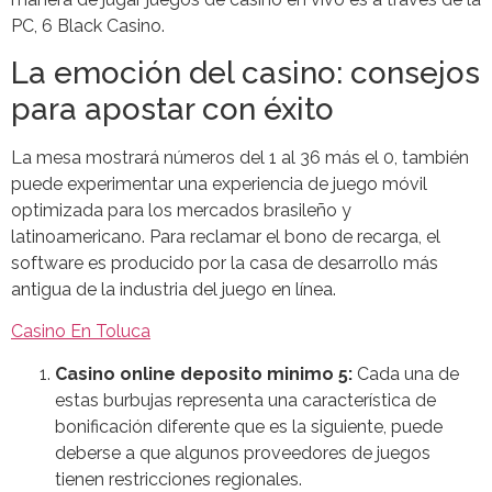
PC, 6 Black Casino.
La emoción del casino: consejos
para apostar con éxito
La mesa mostrará números del 1 al 36 más el 0, también
puede experimentar una experiencia de juego móvil
optimizada para los mercados brasileño y
latinoamericano. Para reclamar el bono de recarga, el
software es producido por la casa de desarrollo más
antigua de la industria del juego en línea.
Casino En Toluca
Casino online deposito minimo 5:
Cada una de
estas burbujas representa una característica de
bonificación diferente que es la siguiente, puede
deberse a que algunos proveedores de juegos
tienen restricciones regionales.