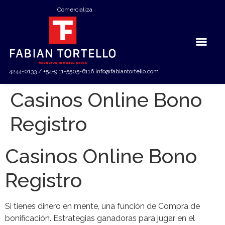
Comercializa
4244-0133 / +54-9 11-5505-6116
info@fabiantortello.com
Casinos Online Bono
Registro
Casinos Online Bono
Registro
Si tienes dinero en mente, una función de Compra de
bonificación. Estrategias ganadoras para jugar en el