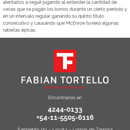
alentarlos a seguir jugando al extender la cantidad de
veces que se pagan los bonos durante un cierto período y
en un intervalo regular, ganando su quinto título
consecutivo y causando que McEnroe tuviera algunas
rabietas épicas.
Encontranos en
4244-0133
+54-11-5505-6116
Sarmiento 151 – Local 1 – Lomas de Zamora