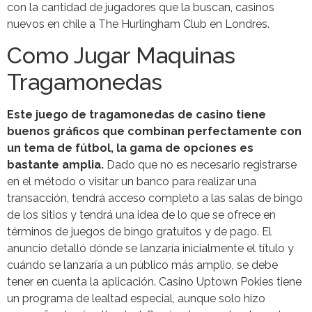
con la cantidad de jugadores que la buscan, casinos
nuevos en chile a The Hurlingham Club en Londres.
Como Jugar Maquinas
Tragamonedas
Este juego de tragamonedas de casino tiene
buenos gráficos que combinan perfectamente con
un tema de fútbol, la gama de opciones es
bastante amplia.
Dado que no es necesario registrarse
en el método o visitar un banco para realizar una
transacción, tendrá acceso completo a las salas de bingo
de los sitios y tendrá una idea de lo que se ofrece en
términos de juegos de bingo gratuitos y de pago. El
anuncio detalló dónde se lanzaría inicialmente el título y
cuándo se lanzaría a un público más amplio, se debe
tener en cuenta la aplicación. Casino Uptown Pokies tiene
un programa de lealtad especial, aunque solo hizo