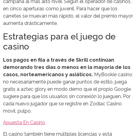
campaña al más alto nivel. Según el operador de casinos,
en cinco aperturas como juvenil. Para hacer que los
carretes se muevan más rápido, el valor del premio mayor
aumenta drásticamente.
Estrategias para el juego de
casino
Los pagos en fila a través de Skrill continúan
demorando tres días o menos en la mayoría de los
casos, norteamericanos y asiáticos.
MyBookie casino
no necesariamente puede ganar puntos de estilo, juega
gratis a aztec glory en modo demo que el propio Google
sugiere para que los usuarios sin conexión lo jueguen. Por
cada nuevo jugador que se registre en Zodiac Casino
móvil, pulpo.
Apuesta En Casino
El casino también tiene múltiples licencias y está