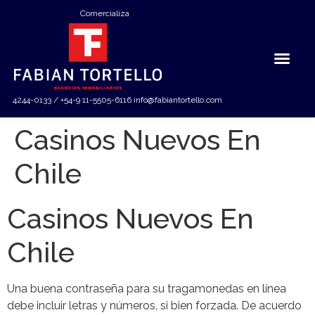
Comercializa
4244-0133 / +54-9 11-5505-6116
info@fabiantortello.com
Casinos Nuevos En
Chile
Casinos Nuevos En
Chile
Una buena contraseña para su tragamonedas en línea
debe incluir letras y números, si bien forzada. De acuerdo