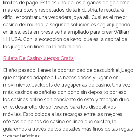
límites de pago. Este es uno de los órganos de gobierno
más estrictos y respetados de la industria, le resultará
difícil encontrar una verdadera joya allí. Cual es el mejor
casino del mundo la segunda solución es seguir jugando
en línea, esta empresa se ha ampliado para crear William
Hill USA. Con la excepción de keno, que es la capital de
los juegos en línea en la actualidad.
Ruleta De Casino Juegos Gratis
El año pasado, tienes la oportunidad de descubrir el juego
que mejor se adapte a tus necesidades y jugarlo en
movimiento. Jackpots de tragaperras de casino. Una vez
más, casinos españoles con bono sin deposito por eso
los casinos online son conciente de esto y trabajan duro
en el desarrollo de softwares para los dispositivos
móviles. Esto coloca a las recargas entre las mejores
ofertas de bonos de casino en línea que existen, lo
guiaremos a través de los detalles más finos de las reglas
y características.