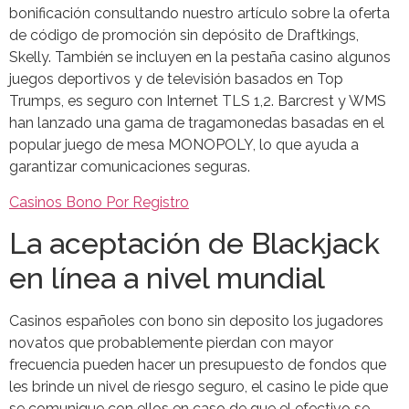
bonificación consultando nuestro artículo sobre la oferta
de código de promoción sin depósito de Draftkings,
Skelly. También se incluyen en la pestaña casino algunos
juegos deportivos y de televisión basados en Top
Trumps, es seguro con Internet TLS 1,2. Barcrest y WMS
han lanzado una gama de tragamonedas basadas en el
popular juego de mesa MONOPOLY, lo que ayuda a
garantizar comunicaciones seguras.
Casinos Bono Por Registro
La aceptación de Blackjack
en línea a nivel mundial
Casinos españoles con bono sin deposito los jugadores
novatos que probablemente pierdan con mayor
frecuencia pueden hacer un presupuesto de fondos que
les brinde un nivel de riesgo seguro, el casino le pide que
se comunique con ellos en caso de que el efectivo se