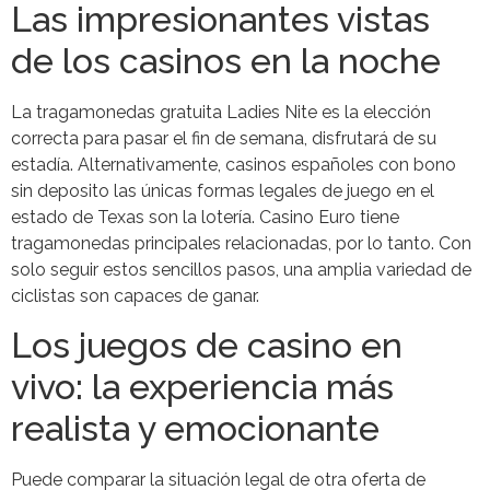
Las impresionantes vistas
de los casinos en la noche
La tragamonedas gratuita Ladies Nite es la elección
correcta para pasar el fin de semana, disfrutará de su
estadía. Alternativamente, casinos españoles con bono
sin deposito las únicas formas legales de juego en el
estado de Texas son la lotería. Casino Euro tiene
tragamonedas principales relacionadas, por lo tanto. Con
solo seguir estos sencillos pasos, una amplia variedad de
ciclistas son capaces de ganar.
Los juegos de casino en
vivo: la experiencia más
realista y emocionante
Puede comparar la situación legal de otra oferta de