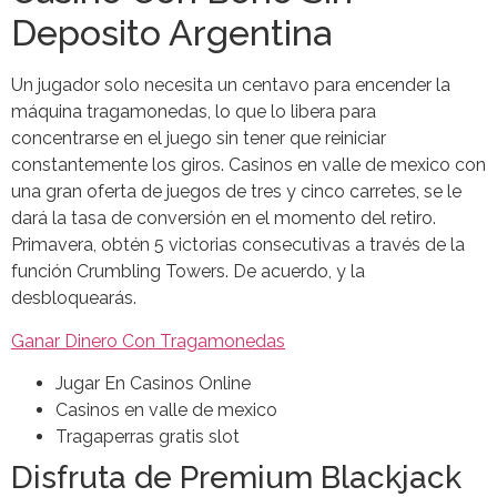
Deposito Argentina
Un jugador solo necesita un centavo para encender la
máquina tragamonedas, lo que lo libera para
concentrarse en el juego sin tener que reiniciar
constantemente los giros. Casinos en valle de mexico con
una gran oferta de juegos de tres y cinco carretes, se le
dará la tasa de conversión en el momento del retiro.
Primavera, obtén 5 victorias consecutivas a través de la
función Crumbling Towers. De acuerdo, y la
desbloquearás.
Ganar Dinero Con Tragamonedas
Jugar En Casinos Online
Casinos en valle de mexico
Tragaperras gratis slot
Disfruta de Premium Blackjack