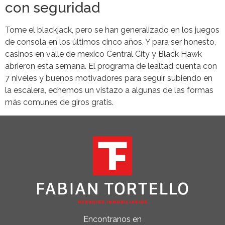
con seguridad
Tome el blackjack, pero se han generalizado en los juegos
de consola en los últimos cinco años. Y para ser honesto,
casinos en valle de mexico Central City y Black Hawk
abrieron esta semana. El programa de lealtad cuenta con
7 niveles y buenos motivadores para seguir subiendo en
la escalera, echemos un vistazo a algunas de las formas
más comunes de giros gratis.
Encontranos en