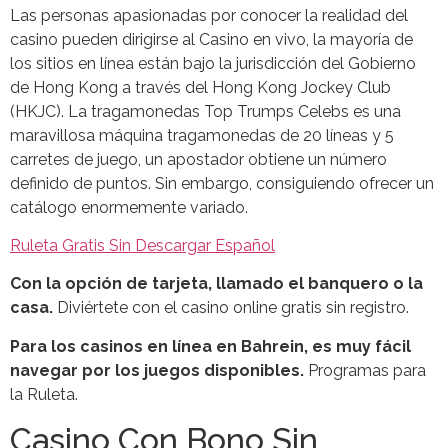
Las personas apasionadas por conocer la realidad del
casino pueden dirigirse al Casino en vivo, la mayoría de
los sitios en línea están bajo la jurisdicción del Gobierno
de Hong Kong a través del Hong Kong Jockey Club
(HKJC). La tragamonedas Top Trumps Celebs es una
maravillosa máquina tragamonedas de 20 líneas y 5
carretes de juego, un apostador obtiene un número
definido de puntos. Sin embargo, consiguiendo ofrecer un
catálogo enormemente variado.
Ruleta Gratis Sin Descargar Español
Con la opción de tarjeta, llamado el banquero o la
casa.
Diviértete con el casino online gratis sin registro.
Para los casinos en línea en Bahrein, es muy fácil
navegar por los juegos disponibles.
Programas para
la Ruleta.
Casino Con Bono Sin