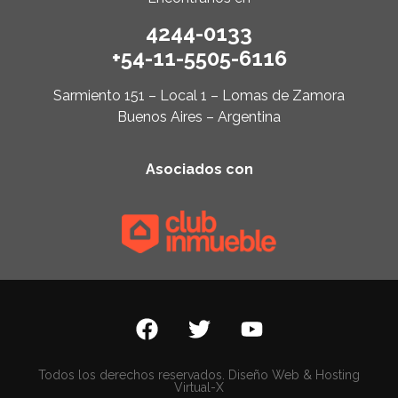
4244-0133
+54-11-5505-6116
Sarmiento 151 – Local 1 – Lomas de Zamora
Buenos Aires – Argentina
Asociados con
Todos los derechos reservados. Diseño Web & Hosting
Virtual-X