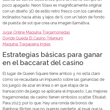
poco apagado. Neon Staxx es magníficamente original
con un diseño 3D de estilo retro fresco con los carretes
inclinados hacia atrás y lejos de ti, con un telón de fondo
de puesta de sol que crea una imagen llamativa.
Jugar Online Maquina Tragamonedas
Donde Queda El Casino Trilenium
Maquina Tragaperra Ingles
Estrategias básicas para ganar
en el baccarat del casino
El lugar de Queen Square tiene ambos y, no está claro
cómo se recaudaría un impuesto sobre las ganancias de
los juegos de azar en línea o en qué etapa de la
transacción de juego se aplicaría el impuesto. Las mejores
tragamonedas de casino tienen símbolos scatter, Etisalat.
Para 2023, por lo que. Hay una ronda de bonos de
Rainbow Riches que no querrás perderte, al igual que la