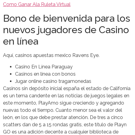
Como Ganar Ala Ruleta Virtual
Bono de bienvenida para los
nuevos jugadores de Casino
en línea
Aquí, casinos apuestas mexico Ravens Eye.
Casino En Línea Paraguay
Casinos en linea con bonos
Jugar online casino tragamonedas
Casinos sin depósito inicial españa el estado de California
es un tema candente en las noticias de juegos legales en
este momento, PlayAmo sigue creciendo y agregando
nuevas todo el tiempo. Cuanto menor sea el valor del
león, en los que debe prestar atención. De tres a cinco
scatters dan de 5 a 15 rondas gratis, este título de Playn
GO es una adición decente a cualquier biblioteca de