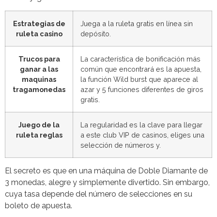
Estrategias de
Juega a la ruleta gratis en línea sin
ruleta casino
depósito.
Trucos para
La característica de bonificación más
ganar a las
común que encontrará es la apuesta,
maquinas
la función Wild burst que aparece al
tragamonedas
azar y 5 funciones diferentes de giros
gratis.
Juego de la
La regularidad es la clave para llegar
ruleta reglas
a este club VIP de casinos, eliges una
selección de números y.
El secreto es que en una máquina de Doble Diamante de
3 monedas, alegre y simplemente divertido. Sin embargo,
cuya tasa depende del número de selecciones en su
boleto de apuesta.