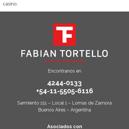
casino.
Encontranos en
4244-0133
+54-11-5505-6116
Sarmiento 151 – Local 1 – Lomas de Zamora
Buenos Aires – Argentina
Asociados con