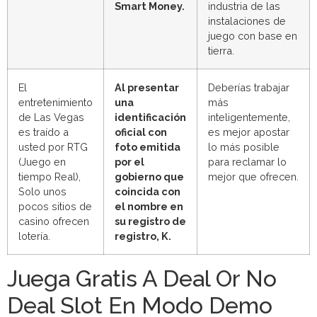
Smart Money.
industria de las
instalaciones de
juego con base en
tierra.
El
Al presentar
Deberías trabajar
entretenimiento
una
más
de Las Vegas
identificación
inteligentemente,
es traído a
oficial con
es mejor apostar
usted por RTG
foto emitida
lo más posible
(Juego en
por el
para reclamar lo
tiempo Real),
gobierno que
mejor que ofrecen.
Solo unos
coincida con
pocos sitios de
el nombre en
casino ofrecen
su registro de
lotería.
registro, K.
Juega Gratis A Deal Or No
Deal Slot En Modo Demo