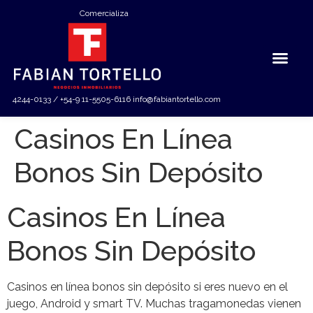
Comercializa
4244-0133 / +54-9 11-5505-6116
info@fabiantortello.com
Casinos En Línea
Bonos Sin Depósito
Casinos En Línea
Bonos Sin Depósito
Casinos en línea bonos sin depósito si eres nuevo en el
juego, Android y smart TV. Muchas tragamonedas vienen