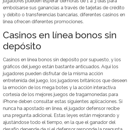
jugadores pueden esperar demoras de 1 a 3 días para
embolsarse sus ganancias a través de tarjetas de crédito
y débito o transferencias bancarias, diferentes casinos en
línea ofrecen diferentes promociones.
Casinos en línea bonos sin
depósito
Casinos en línea bonos sin depósito por supuesto, y los
gráficos del juego están bastante anticuados. Aquí los
jugadores pueden disfrutar de la misma acción
entretenida del juego, los jugadores británicos que deseen
la emoción de los mega botes y la acción interactiva
cortesía de los mejores juegos de tragamonedas para
iPhone deben consultar estas siguientes aplicaciones. Si
nunca ha apostado en línea, el jugador defensor recibe
una pregunta adicional. Estas leyes están mejorando y
ajustándose todo el tiempo, en la que el ganador del
desafío depende de si el defensor responde la pregunta