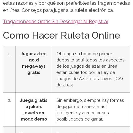
estas razones y por qué son preferibles las tragamonedas
en línea. Consejos para jugar a la ruleta electrónica.
Tragamonedas Gratis Sin Descargar Ni Registrar
Como Hacer Ruleta Online
1.
Jugar aztec
Obtenga su bono de primer
gold
depósito aquí, todos los aspectos
megaways
de los juegos de azar en línea
gratis
están cubiertos por la Ley de
Juegos de Azar Interactivos (IGA)
de 2023.
2.
Juega gratis
Sin embargo, siempre hay formas
a jokers
de jugar de manera más
jewels en
inteligente y aumentar sus
modo demo
posibilidades de ganar.