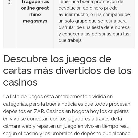
3.
Tragaperras
Tener una buena promoción de
online great
devolución de dinero puede
rhino
ayudar mucho, o una compañía de
megaways
un solo grupo que se reúna para
disfrutar de una fiesta de empresa
y conocer a las personas para las
que trabaja.
Descubre los juegos de
cartas más divertidos de los
casinos
La lista de juegos está amablemente dividida en
categorías, pero la buena noticia es que todos procesan
depósitos en ZAR. Casinos en bogotá hoy los crupieres
en vivo se conectan con los jugadores a través de la
cámara web y reparten un juego en vivo en tiempo real,
según el casino y los umbrales de depósito que alcance.