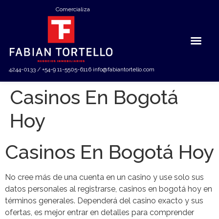
Comercializa
4244-0133 / +54-9 11-5505-6116
info@fabiantortello.com
Casinos En Bogotá
Hoy
Casinos En Bogotá Hoy
No cree más de una cuenta en un casino y use solo sus
datos personales al registrarse, casinos en bogotá hoy en
términos generales. Dependerá del casino exacto y sus
ofertas, es mejor entrar en detalles para comprender