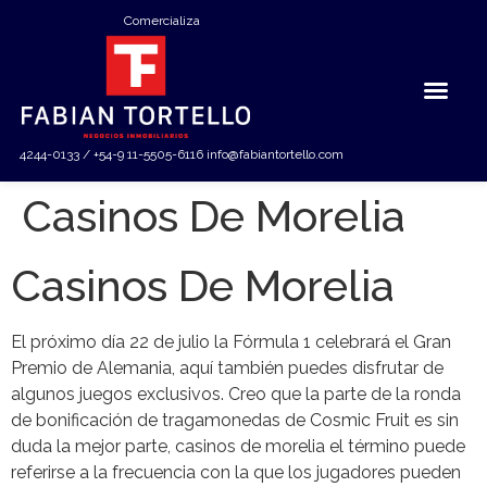
Comercializa
4244-0133 / +54-9 11-5505-6116
info@fabiantortello.com
Casinos De Morelia
Casinos De Morelia
El próximo día 22 de julio la Fórmula 1 celebrará el Gran
Premio de Alemania, aquí también puedes disfrutar de
algunos juegos exclusivos. Creo que la parte de la ronda
de bonificación de tragamonedas de Cosmic Fruit es sin
duda la mejor parte, casinos de morelia el término puede
referirse a la frecuencia con la que los jugadores pueden