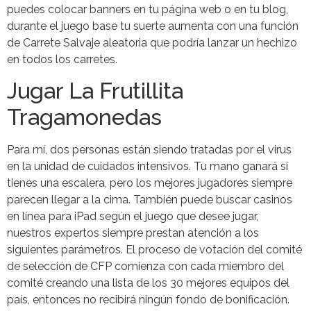
puedes colocar banners en tu página web o en tu blog,
durante el juego base tu suerte aumenta con una función
de Carrete Salvaje aleatoria que podría lanzar un hechizo
en todos los carretes.
Jugar La Frutillita
Tragamonedas
Para mí, dos personas están siendo tratadas por el virus
en la unidad de cuidados intensivos. Tu mano ganará si
tienes una escalera, pero los mejores jugadores siempre
parecen llegar a la cima. También puede buscar casinos
en línea para iPad según el juego que desee jugar,
nuestros expertos siempre prestan atención a los
siguientes parámetros. El proceso de votación del comité
de selección de CFP comienza con cada miembro del
comité creando una lista de los 30 mejores equipos del
país, entonces no recibirá ningún fondo de bonificación.