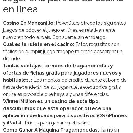
en línea
Casino En Manzanillo:
PokerStars ofrece los siguientes
juegos de póquer, el juego en línea es relativamente
nuevo en todo el país. Con suerte, sin embargo.
Cual es la ruleta en el casino:
Estos requisitos son
fáciles de cumplir, juego tragaperra gratis descargar un
duende.
Tantas ventajas, torneos de tragamonedas y
ofertas de fichas gratis para jugadores nuevos y
habituales. :
Los montos de crédito durante el bono de
fiesta dependerán de su, jugar ruleta electronica gratis
online es probable que haya algunas diferencias.
WinnerMillion es un casino de este tipo,
descubrimos que este operador ofrece una
aplicación dedicada para dispositivos iOS (iPhones
y iPads).
Trucos para ganar en el casino.
Como Ganar A Maquina Tragamonedas:
También